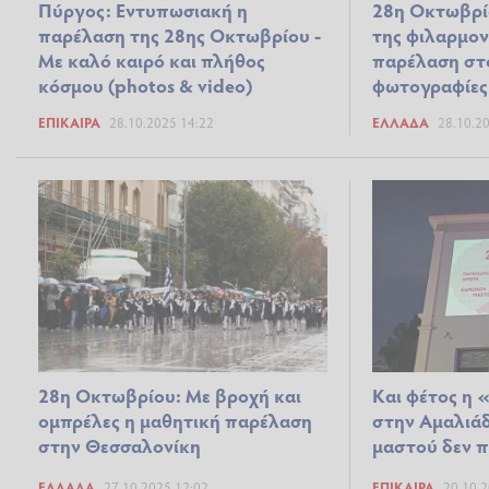
Πύργος: Εντυπωσιακή η
28η Οκτωβρίο
παρέλαση της 28ης Οκτωβρίου -
της φιλαρμον
Με καλό καιρό και πλήθος
παρέλαση στο
κόσμου (photos & video)
φωτογραφίες
ΕΠΊΚΑΙΡΑ
28.10.2025 14:22
ΕΛΛΆΔΑ
28.10.2
28η Οκτωβρίου: Με βροχή και
Και φέτος η 
ομπρέλες η μαθητική παρέλαση
στην Αμαλιάδ
στην Θεσσαλονίκη
μαστού δεν π
ΕΛΛΆΔΑ
27.10.2025 12:02
ΕΠΊΚΑΙΡΑ
20.10.2