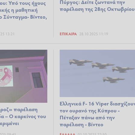
Πύργος: Δείτε ζωντανά την
υ: Υπό τους ήχους
παρέλαση της 28ης Οκτωβρίου
ικής η μαθητική
 Σύνταγμα- Βίντεο,
025 13:21
ΕΠΊΚΑΙΡΑ
28.10.2025 11:19
Ελληνικά F- 16 Viper διασχίζου
«ροζ» παρέλαση
τον ουρανό της Κύπρου -
α – Ο καρκίνος του
Πέταξαν πάνω από την
εριμένει
παρέλαση - Βίντεο
025 09:45
ΕΛΛΆΔΑ
01.10.2025 22:50