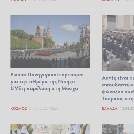
Ρωσία: Πανηγυρικοί εορτασμοί
Αυτές είναι ο
για την «Ημέρα της Νίκης» -
σπουδαστών
LIVE η παρέλαση στη Μόσχα
φώναξαν συν
Τουρκίας στ
ΚΌΣΜΟΣ
09.05.2025 10:24
ΕΛΛΆΔΑ
12.04.2