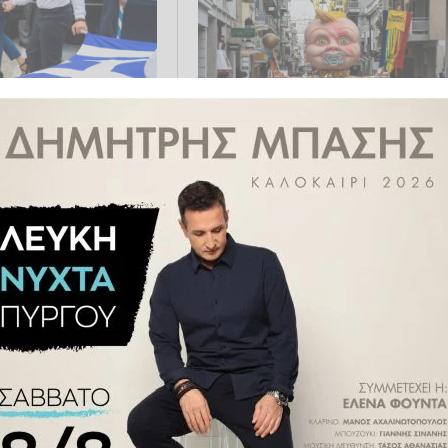
026: Τι ισχύει με
Πατρινό Καρναβάλι 2026: Πότε
 των μαθητών που
νυχτερινή παρέλαση - Η τελετή
στούν στην
λήξης και το κάψιμο του
καρνάβαλου
03.2026 12:26
ΠΟΛΙΤΙΣΜΌΣ
20.02.2026 21:10