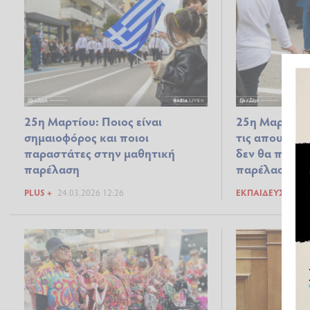
25η Μαρτίου: Ποιος είναι
25η Μαρτίου 2
σημαιοφόρος και ποιοι
τις απουσίες
παραστάτες στην μαθητική
δεν θα παρα
παρέλαση
παρέλαση
PLUS +
24.03.2026 12:26
ΕΚΠΑΊΔΕΥΣΗ
17.