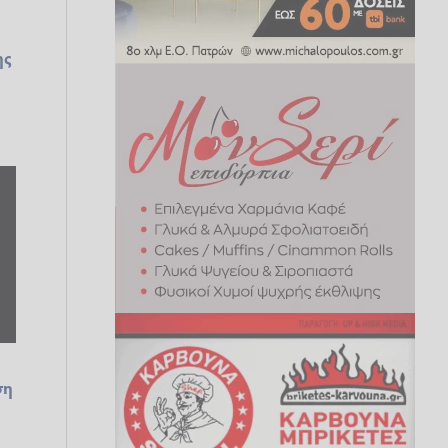
ης
ση