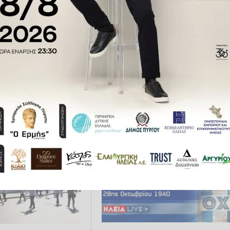
στο υπουργικό για
Αγρίνιο: «Αισθάνθηκα
Οι πολίτες γύρισαν
περήφανος που παρέλασα και
ην τοξικότητα - Τι
εγώ», είπε ο τυφλός
 ΟΠΕΚΕΠΕ και
σημαιοφόρος που συγκίνησε ό
ς
την Ελλάδα
2025 14:04
ΕΠΊΚΑΙΡΑ
29.10.2025 11:35