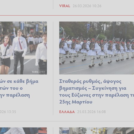
VIRAL
26.03.2026 10:26
ών σε κάθε βήμα
Σταθερός ρυθμός, άψογος
τών του ο
βηματισμός – Συγκίνηση για
ην παρέλαση
τους Εύζωνες στην παρέλαση τ
25ης Μαρτίου
026 13:35
ΕΛΛΆΔΑ
25.03.2026 16:08