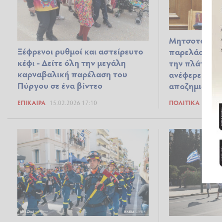
Μητσοτάκης 
Ξέφρενοι ρυθμοί και αστείρευτο
παρελάσεις: 
κέφι - Δείτε όλη την μεγάλη
την πλάτη στ
καρναβαλική παρέλαση του
ανέφερε για
Πύργου σε ένα βίντεο
αποζημιώσει
ΕΠΊΚΑΙΡΑ
15.02.2026 17:10
ΠΟΛΙΤΙΚΆ
29.10.