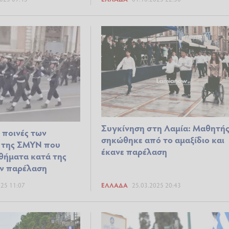
Συγκίνηση στη Λαμία: Μαθητή
ι ποινές των
σηκώθηκε από το αμαξίδιο και
 της ΣΜΥΝ που
έκανε παρέλαση
θήματα κατά της
ην παρέλαση
025 11:07
ΕΛΛΆΔΑ
25.03.2025 20:43