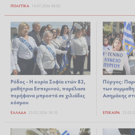
ΠΟΛΙΤΙΚΆ
14.07.2026 08:02
Ρόδος - Η κυρία Σοφία ετών 82,
Πύργος: Παρ
μαθήτρια Εσπερινού, παρέλασε
των συμμαθη
περήφανα μπροστά σε χιλιάδες
Ασημάκης στ
κόσμου
ΕΛΛΆΔΑ
25.03.2026 18:10
ΕΠΊΚΑΙΡΑ
25.03.2