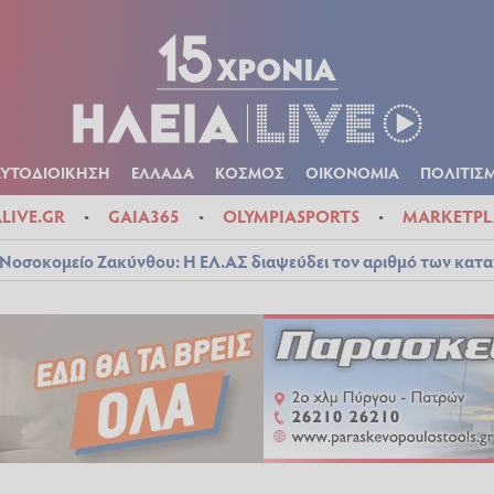
Α
ΠΟΛΙΤΙΚΑ
ΑΥΤΟΔΙΟΙΚΗΣΗ
ΕΛΛΑΔΑ
ΚΟΣΜΟΣ
ΟΙΚΟΝ
ΚΑΙΡΟΣ
ΑΥΤΟΔΙΟΙΚΗΣΗ
ΕΛΛΑΔΑ
ΚΟΣΜΟΣ
ΟΙΚΟΝΟΜΙΑ
ΠΟΛΙΤΙΣ
ALIVE.GR
GAIA365
OLYMPIASPORTS
MARKETPL
Νοσοκομείο Ζακύνθου: Η ΕΛ.ΑΣ διαψεύδει τον αριθμό των κατ