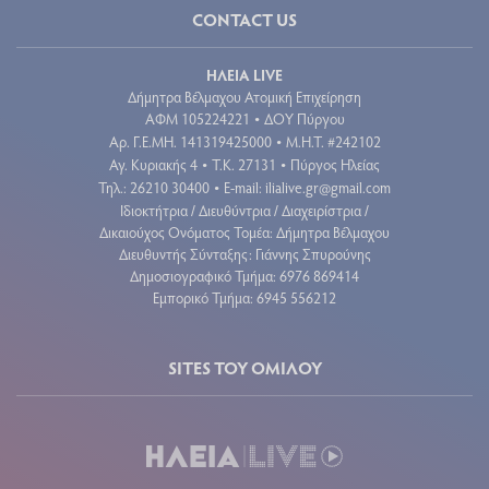
CONTACT US
ΗΛΕΙΑ LIVE
Δήμητρα Βέλμαχου Ατομική Επιχείρηση
ΑΦΜ 105224221
ΔΟΥ Πύργου
•
Aρ. Γ.Ε.ΜΗ. 141319425000
Μ.Η.Τ. #242102
•
Αγ. Κυριακής 4
Τ.Κ. 27131
Πύργος Ηλείας
•
•
Τηλ.: 26210 30400
E-mail:
ilialive.gr@gmail.com
•
Ιδιοκτήτρια / Διευθύντρια / Διαχειρίστρια /
Δικαιούχος Ονόματος Τομέα: Δήμητρα Βέλμαχου
Διευθυντής Σύνταξης: Γιάννης Σπυρούνης
Δημοσιογραφικό Τμήμα: 6976 869414
Εμπορικό Τμήμα: 6945 556212
SITES ΤΟΥ ΟΜΙΛΟΥ