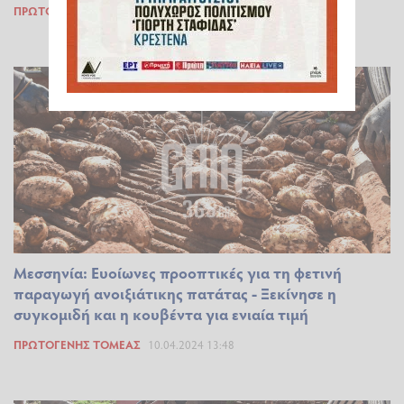
ΠΡΩΤΟΓΕΝΉΣ ΤΟΜΈΑΣ
20.04.2024 13:38
Μεσσηνία: Ευοίωνες προοπτικές για τη φετινή
παραγωγή ανοιξιάτικης πατάτας - Ξεκίνησε η
συγκομιδή και η κουβέντα για ενιαία τιμή
ΠΡΩΤΟΓΕΝΉΣ ΤΟΜΈΑΣ
10.04.2024 13:48