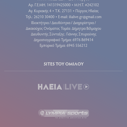
Aρ. Γ.Ε.ΜΗ. 141319425000
Μ.Η.Τ. #242102
•
Αγ. Κυριακής 4
Τ.Κ. 27131
Πύργος Ηλείας
•
•
Τηλ.: 26210 30400
E-mail:
ilialive.gr@gmail.com
•
Ιδιοκτήτρια / Διευθύντρια / Διαχειρίστρια /
Δικαιούχος Ονόματος Τομέα: Δήμητρα Βέλμαχου
Διευθυντής Σύνταξης: Γιάννης Σπυρούνης
Δημοσιογραφικό Τμήμα: 6976 869414
Εμπορικό Τμήμα: 6945 556212
SITES ΤΟΥ ΟΜΙΛΟΥ