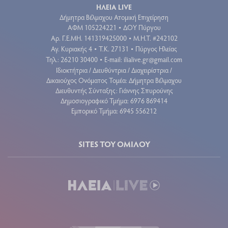
ΗΛΕΙΑ LIVE
Δήμητρα Βέλμαχου Ατομική Επιχείρηση
ΑΦΜ 105224221
ΔΟΥ Πύργου
•
Aρ. Γ.Ε.ΜΗ. 141319425000
Μ.Η.Τ. #242102
•
Αγ. Κυριακής 4
Τ.Κ. 27131
Πύργος Ηλείας
•
•
Τηλ.: 26210 30400
E-mail:
ilialive.gr@gmail.com
•
Ιδιοκτήτρια / Διευθύντρια / Διαχειρίστρια /
Δικαιούχος Ονόματος Τομέα: Δήμητρα Βέλμαχου
Διευθυντής Σύνταξης: Γιάννης Σπυρούνης
Δημοσιογραφικό Τμήμα: 6976 869414
Εμπορικό Τμήμα: 6945 556212
SITES ΤΟΥ ΟΜΙΛΟΥ