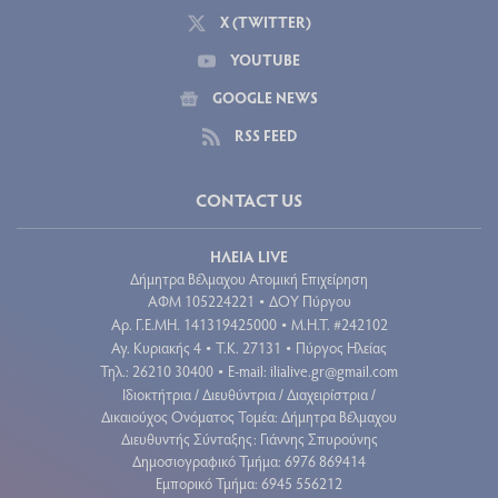
X (TWITTER)
YOUTUBE
GOOGLE NEWS
RSS FEED
CONTACT US
ΗΛΕΙΑ LIVE
Δήμητρα Βέλμαχου Ατομική Επιχείρηση
ΑΦΜ 105224221
ΔΟΥ Πύργου
•
Aρ. Γ.Ε.ΜΗ. 141319425000
Μ.Η.Τ. #242102
•
Αγ. Κυριακής 4
Τ.Κ. 27131
Πύργος Ηλείας
•
•
Τηλ.: 26210 30400
E-mail:
ilialive.gr@gmail.com
•
Ιδιοκτήτρια / Διευθύντρια / Διαχειρίστρια /
Δικαιούχος Ονόματος Τομέα: Δήμητρα Βέλμαχου
Διευθυντής Σύνταξης: Γιάννης Σπυρούνης
Δημοσιογραφικό Τμήμα: 6976 869414
Εμπορικό Τμήμα: 6945 556212