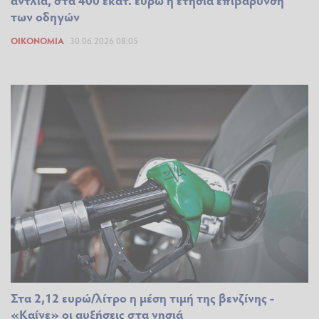
των οδηγών
ΟΙΚΟΝΟΜΊΑ
30.06.2026 08:05
Στα 2,12 ευρώ/λίτρο η μέση τιμή της βενζίνης -
«Καίνε» οι αυξήσεις στα νησιά