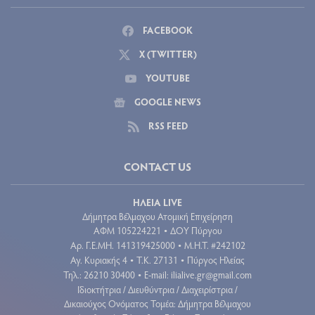
FACEBOOK
X (TWITTER)
YOUTUBE
GOOGLE NEWS
RSS FEED
CONTACT US
ΗΛΕΙΑ LIVE
Δήμητρα Βέλμαχου Ατομική Επιχείρηση
ΑΦΜ 105224221
ΔΟΥ Πύργου
•
Aρ. Γ.Ε.ΜΗ. 141319425000
Μ.Η.Τ. #242102
•
Αγ. Κυριακής 4
Τ.Κ. 27131
Πύργος Ηλείας
•
•
Τηλ.: 26210 30400
E-mail:
ilialive.gr@gmail.com
•
Ιδιοκτήτρια / Διευθύντρια / Διαχειρίστρια /
Δικαιούχος Ονόματος Τομέα: Δήμητρα Βέλμαχου