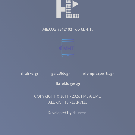
ΜΕΛΟΣ #242102 του Μ.Η.Τ.
ilialive.gr
gaia365.gr
olympiasports.gr
ilia-ekloges.gr
COPYRIGHT © 2011 - 2026 ΗΛΕΙΑ LIVE.
ALL RIGHTS RESERVED.
Developed by
Nuevvo
.