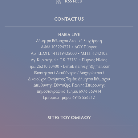
RSS FEED
CONTACT US
ΗΛΕΙΑ LIVE
Δήμητρα Βέλμαχου Ατομική Επιχείρηση
ΑΦΜ 105224221
ΔΟΥ Πύργου
•
Aρ. Γ.Ε.ΜΗ. 141319425000
Μ.Η.Τ. #242102
•
Αγ. Κυριακής 4
Τ.Κ. 27131
Πύργος Ηλείας
•
•
Τηλ.: 26210 30400
E-mail:
ilialive.gr@gmail.com
•
Ιδιοκτήτρια / Διευθύντρια / Διαχειρίστρια /
Δικαιούχος Ονόματος Τομέα: Δήμητρα Βέλμαχου
Διευθυντής Σύνταξης: Γιάννης Σπυρούνης
Δημοσιογραφικό Τμήμα: 6976 869414
Εμπορικό Τμήμα: 6945 556212
SITES ΤΟΥ ΟΜΙΛΟΥ