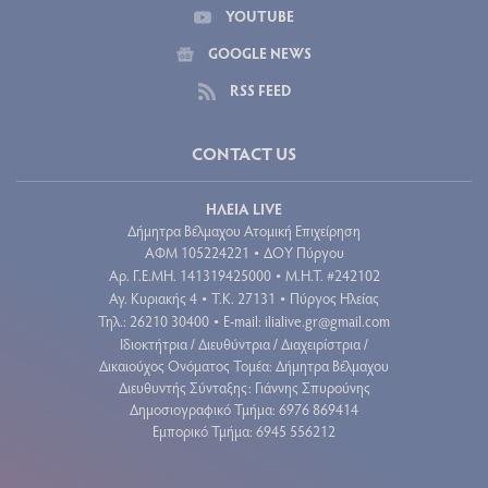
YOUTUBE
GOOGLE NEWS
RSS FEED
CONTACT US
ΗΛΕΙΑ LIVE
Δήμητρα Βέλμαχου Ατομική Επιχείρηση
ΑΦΜ 105224221
ΔΟΥ Πύργου
•
Aρ. Γ.Ε.ΜΗ. 141319425000
Μ.Η.Τ. #242102
•
Αγ. Κυριακής 4
Τ.Κ. 27131
Πύργος Ηλείας
•
•
Τηλ.: 26210 30400
E-mail:
ilialive.gr@gmail.com
•
Ιδιοκτήτρια / Διευθύντρια / Διαχειρίστρια /
Δικαιούχος Ονόματος Τομέα: Δήμητρα Βέλμαχου
Διευθυντής Σύνταξης: Γιάννης Σπυρούνης
Δημοσιογραφικό Τμήμα: 6976 869414
Εμπορικό Τμήμα: 6945 556212