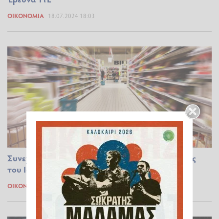
ΟΙΚΟΝΟΜΊΑ
18.07.2024 18:03
Συνεχίζει να σαρώνει η ακρίβεια – Οι ανατιμήσεις
του Ιουνίου στα σούπερ μάρκετ
ΟΙΚΟΝΟΜΊΑ
06.07.2024 14:09