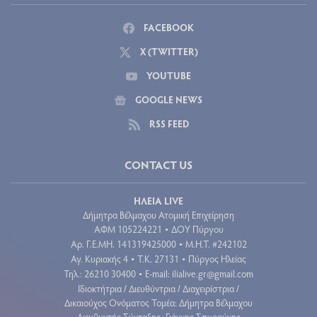
FACEBOOK
X (TWITTER)
YOUTUBE
GOOGLE NEWS
RSS FEED
CONTACT US
ΗΛΕΙΑ LIVE
Δήμητρα Βέλμαχου Ατομική Επιχείρηση
ΑΦΜ 105224221
ΔΟΥ Πύργου
•
Aρ. Γ.Ε.ΜΗ. 141319425000
Μ.Η.Τ. #242102
•
Αγ. Κυριακής 4
Τ.Κ. 27131
Πύργος Ηλείας
•
•
Τηλ.: 26210 30400
E-mail:
ilialive.gr@gmail.com
•
Ιδιοκτήτρια / Διευθύντρια / Διαχειρίστρια /
Δικαιούχος Ονόματος Τομέα: Δήμητρα Βέλμαχου
Διευθυντής Σύνταξης: Γιάννης Σπυρούνης