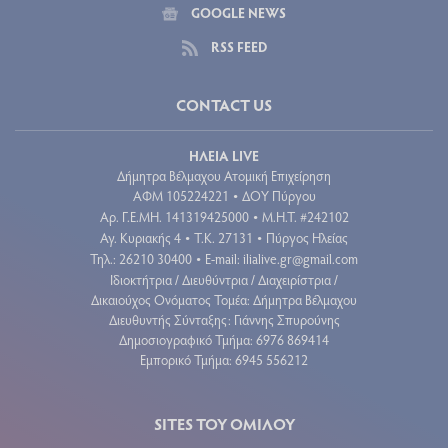
GOOGLE NEWS
RSS FEED
CONTACT US
ΗΛΕΙΑ LIVE
Δήμητρα Βέλμαχου Ατομική Επιχείρηση
ΑΦΜ 105224221
ΔΟΥ Πύργου
•
Aρ. Γ.Ε.ΜΗ. 141319425000
Μ.Η.Τ. #242102
•
Αγ. Κυριακής 4
Τ.Κ. 27131
Πύργος Ηλείας
•
•
Τηλ.: 26210 30400
E-mail:
ilialive.gr@gmail.com
•
Ιδιοκτήτρια / Διευθύντρια / Διαχειρίστρια /
Δικαιούχος Ονόματος Τομέα: Δήμητρα Βέλμαχου
Διευθυντής Σύνταξης: Γιάννης Σπυρούνης
Δημοσιογραφικό Τμήμα: 6976 869414
Εμπορικό Τμήμα: 6945 556212
SITES ΤΟΥ ΟΜΙΛΟΥ