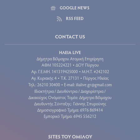
GOOGLE NEWS
RSS FEED
CONTACT US
ΗΛΕΙΑ LIVE
Δήμητρα Βέλμαχου Ατομική Επιχείρηση
ΑΦΜ 105224221
ΔΟΥ Πύργου
•
Aρ. Γ.Ε.ΜΗ. 141319425000
Μ.Η.Τ. #242102
•
Αγ. Κυριακής 4
Τ.Κ. 27131
Πύργος Ηλείας
•
•
Τηλ.: 26210 30400
E-mail:
ilialive.gr@gmail.com
•
Ιδιοκτήτρια / Διευθύντρια / Διαχειρίστρια /
Δικαιούχος Ονόματος Τομέα: Δήμητρα Βέλμαχου
Διευθυντής Σύνταξης: Γιάννης Σπυρούνης
Δημοσιογραφικό Τμήμα: 6976 869414
Εμπορικό Τμήμα: 6945 556212
SITES ΤΟΥ ΟΜΙΛΟΥ