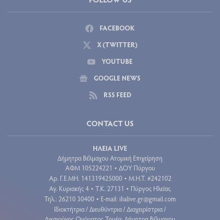
FACEBOOK
X (TWITTER)
YOUTUBE
GOOGLE NEWS
RSS FEED
CONTACT US
ΗΛΕΙΑ LIVE
Δήμητρα Βέλμαχου Ατομική Επιχείρηση
ΑΦΜ 105224221
ΔΟΥ Πύργου
•
Aρ. Γ.Ε.ΜΗ. 141319425000
Μ.Η.Τ. #242102
•
Αγ. Κυριακής 4
Τ.Κ. 27131
Πύργος Ηλείας
•
•
Τηλ.: 26210 30400
E-mail:
ilialive.gr@gmail.com
•
Ιδιοκτήτρια / Διευθύντρια / Διαχειρίστρια /
Δικαιούχος Ονόματος Τομέα: Δήμητρα Βέλμαχου