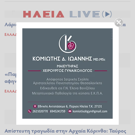
Λάρισα: Ταύρος τραυμάτισε 70χρονο στα Φάρσαλα
ΕΛΛΆΔΑ
12.10.2019 12:25
«Παμπλόνα» η Λαμία: Κυνηγούσαν τον
αφηνιασμένο ταύρο μέσα στην πόλη!
ΕΛΛΆΔΑ
26.07.2019 12:23
Απίστευτη τραγωδία στην Αρχαία Κόρινθο: Ταύρος