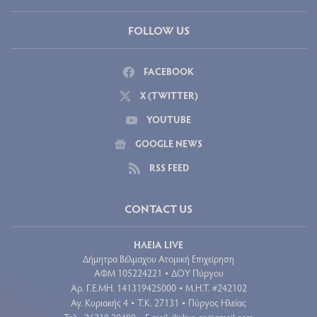
FOLLOW US
FACEBOOK
X (TWITTER)
YOUTUBE
GOOGLE NEWS
RSS FEED
CONTACT US
ΗΛΕΙΑ LIVE
Δήμητρα Βέλμαχου Ατομική Επιχείρηση
ΑΦΜ 105224221
ΔΟΥ Πύργου
•
Aρ. Γ.Ε.ΜΗ. 141319425000
Μ.Η.Τ. #242102
•
Αγ. Κυριακής 4
Τ.Κ. 27131
Πύργος Ηλείας
•
•