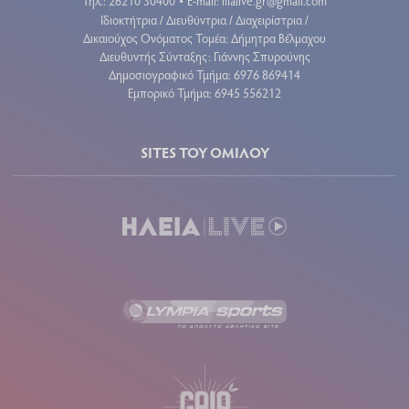
Τηλ.: 26210 30400
E-mail:
ilialive.gr@gmail.com
•
Ιδιοκτήτρια / Διευθύντρια / Διαχειρίστρια /
Δικαιούχος Ονόματος Τομέα: Δήμητρα Βέλμαχου
Διευθυντής Σύνταξης: Γιάννης Σπυρούνης
Δημοσιογραφικό Τμήμα: 6976 869414
Εμπορικό Τμήμα: 6945 556212
SITES ΤΟΥ ΟΜΙΛΟΥ