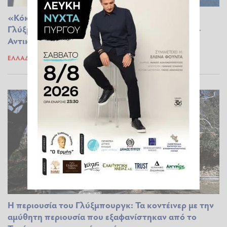
«Κόκκινο» χτυπάνε οι τιμές των σουβενίρ του
Γλύξμπουργκ όσο πλησιάζει η ώρα της κηδείας -
Αντικείμενα ακόμα και πάνω από... 1000 ευρώ
ΕΛΛΆΔΑ
14.01.2023 15:09
Η περιουσία του Γλύξμπουργκ: Τα κοντέινερ με την
αμύθητη περιουσία που εξαφανίστηκαν από το