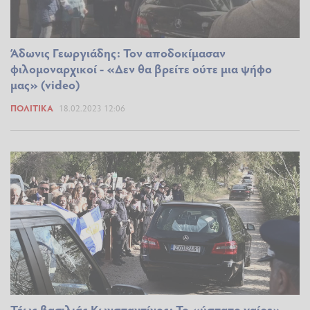
Άδωνις Γεωργιάδης: Τον αποδοκίμασαν
φιλομοναρχικοί - «Δεν θα βρείτε ούτε μια ψήφο
μας» (video)
ΠΟΛΙΤΙΚΆ
18.02.2023 12:06
Τέως βασιλιάς Κωνσταντίνος: Το «ύστατο χαίρε»