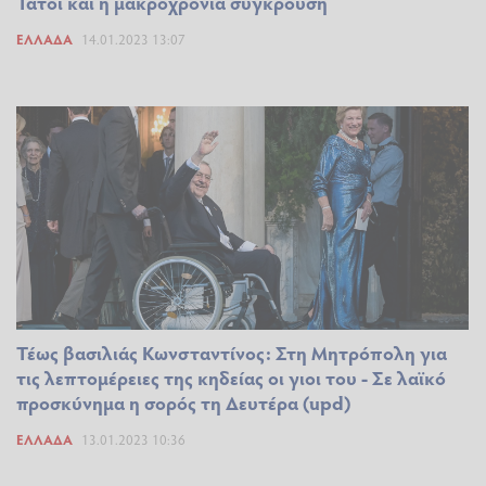
Τατόι και η μακροχρόνια σύγκρουση
ΕΛΛΆΔΑ
14.01.2023 13:07
Τέως βασιλιάς Κωνσταντίνος: Στη Μητρόπολη για
τις λεπτομέρειες της κηδείας οι γιοι του - Σε λαϊκό
προσκύνημα η σορός τη Δευτέρα (upd)
ΕΛΛΆΔΑ
13.01.2023 10:36