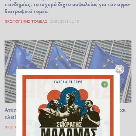
πανδημίας, το ισχυρό δίχτυ ασφαλείας για τον αγρο-
διατροφικό τομέα
ΠΡΩΤΟΓΕΝΉΣ ΤΟΜΈΑΣ
25.01.2021 22:18
Άτυπη τηλεδιάσκεψη των υπουργών γεωργίας και
αλιείας της ΕΕ
ΠΡΩΤΟΓΕΝΉΣ ΤΟΜΈΑΣ
25.01.2021 14:08