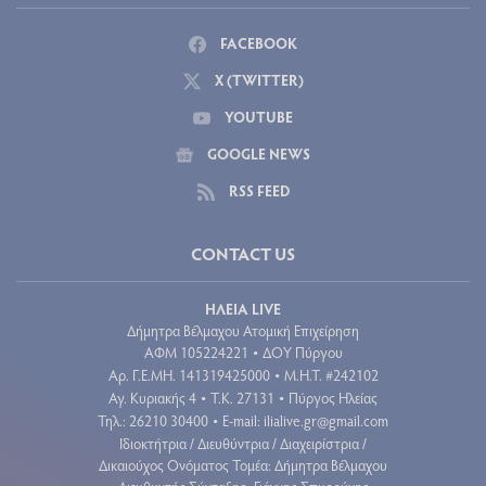
FACEBOOK
X (TWITTER)
YOUTUBE
GOOGLE NEWS
RSS FEED
CONTACT US
ΗΛΕΙΑ LIVE
Δήμητρα Βέλμαχου Ατομική Επιχείρηση
ΑΦΜ 105224221
ΔΟΥ Πύργου
•
Aρ. Γ.Ε.ΜΗ. 141319425000
Μ.Η.Τ. #242102
•
Αγ. Κυριακής 4
Τ.Κ. 27131
Πύργος Ηλείας
•
•
Τηλ.: 26210 30400
E-mail:
ilialive.gr@gmail.com
•
Ιδιοκτήτρια / Διευθύντρια / Διαχειρίστρια /
Δικαιούχος Ονόματος Τομέα: Δήμητρα Βέλμαχου