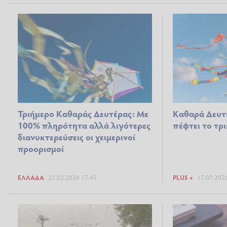
Τριήμερο Καθαράς Δευτέρας: Με
Καθαρά Δευτ
100% πληρότητα αλλά λιγότερες
πέφτει το τρ
διανυκτερεύσεις οι χειμερινοί
προορισμοί
ΕΛΛΆΔΑ
21.02.2026 17:45
PLUS +
17.01.202