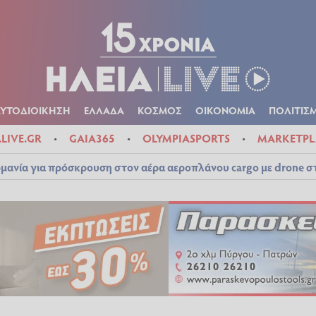
Α
ΠΟΛΙΤΙΚΑ
ΑΥΤΟΔΙΟΙΚΗΣΗ
ΕΛΛΑΔΑ
ΚΟΣΜΟΣ
ΟΙΚΟΝ
ΚΑΙΡΟΣ
ΑΥΤΟΔΙΟΙΚΗΣΗ
ΕΛΛΑΔΑ
ΚΟΣΜΟΣ
ΟΙΚΟΝΟΜΙΑ
ΠΟΛΙΤΙΣ
ALIVE.GR
GAIA365
OLYMPIASPORTS
MARKETPL
μανία για πρόσκρουση στον αέρα αεροπλάνου cargo με drone 