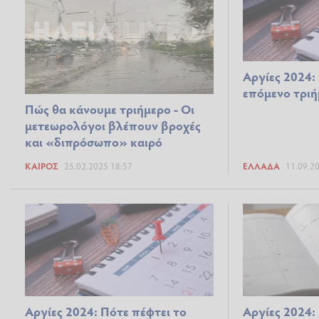
Αργίες 2024:
επόμενο τριή
Πώς θα κάνουμε τριήμερο - Οι
μετεωρολόγοι βλέπουν βροχές
και «διπρόσωπο» καιρό
ΚΑΙΡΌΣ
25.02.2025 18:57
ΕΛΛΆΔΑ
11.09.2
Αργίες 2024: Πότε πέφτει το
Αργίες 2024: