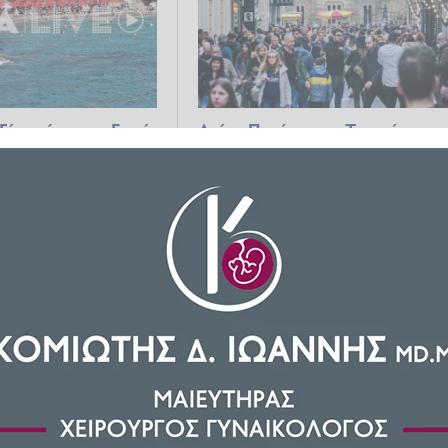
Είστε έτοιμοι; Γιατί
Αγίου Πνεύματος: Τι ισχύει με
 επόμενο τριήμερο
όσους εργάζονται εκείνη την
ημέρα
026 11:19
ΕΛΛΆΔΑ
18.05.2026 09:34