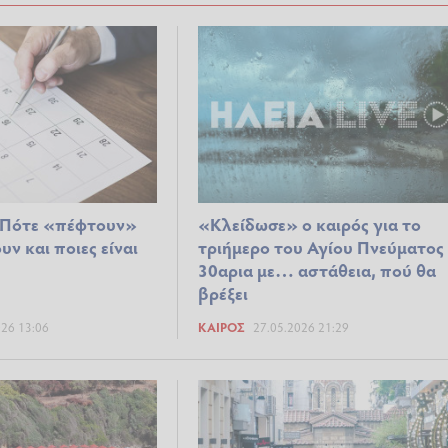
: Πότε «πέφτουν»
«Κλείδωσε» ο καιρός για το
ν και ποιες είναι
τριήμερο του Αγίου Πνεύματος
30αρια με… αστάθεια, πού θα
βρέξει
026 13:06
ΚΑΙΡΌΣ
27.05.2026 21:29