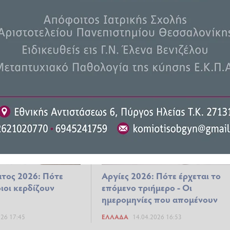
τος 2026: Πότε
Τριήμερο Αγίου Πνεύματος 202
 ισχύει με την αργία
Ποιοι δικαιούνται vouchers για
οικονομικές αποδράσεις
026 21:06
ΟΙΚΟΝΟΜΊΑ
01.05.2026 12:35
τος 2026: Πότε
Αργίες 2026: Πότε έρχεται το
ιοι κερδίζουν
επόμενο τριήμερο - Οι
ημερομηνίες που απομένουν
026 17:45
ΕΛΛΆΔΑ
14.04.2026 16:53