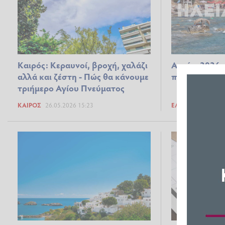
Καιρός: Κεραυνοί, βροχή, χαλάζι
Αργίες 2026: 
αλλά και ζέστη - Πώς θα κάνουμε
πλησιάζει το
τριήμερο Αγίου Πνεύματος
ΚΑΙΡΌΣ
26.05.2026 15:23
ΕΛΛΆΔΑ
24.05.2