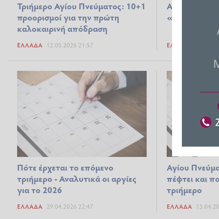
Τριήμερο Αγίου Πνεύματος: 10+1
Αγίου Πνεύμα
προορισμοί για την πρώτη
«πέφτει» - Τι
καλοκαιρινή απόδραση
ΕΛΛΆΔΑ
12.05.2026 21:57
ΕΛΛΆΔΑ
11.05.2
Πότε έρχεται το επόμενο
Αγίου Πνεύμα
τριήμερο - Αναλυτικά οι αργίες
πέφτει και πο
για το 2026
τριήμερο
ΕΛΛΆΔΑ
29.04.2026 22:47
ΕΛΛΆΔΑ
15.04.2