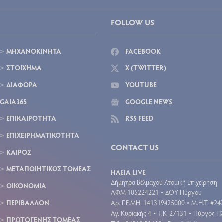
FOLLOW US
ΜΗΧΑΝΟΚΙΝΗΤΑ
FACEBOOK
ΣΤΟΙΧΗΜΑ
X (TWITTER)
ΔΙΑΦΟΡΑ
YOUTUBE
GAIA365
GOOGLE NEWS
ΕΠΙΚΑΙΡΟΤΗΤΑ
RSS FEED
ΕΠΙΧΕΙΡΗΜΑΤΙΚΟΤΗΤΑ
CONTACT US
ΚΑΙΡΟΣ
ΜΕΤΑΠΟΙΗΤΙΚΟΣ ΤΟΜΕΑΣ
ΗΛΕΙΑ LIVE
Δήμητρα Βέλμαχου Ατομική Επιχείρηση
ΟΙΚΟΝΟΜΙΑ
ΑΦΜ 105224221
ΔΟΥ Πύργου
•
ΠΕΡΙΒΑΛΛΟΝ
Aρ. Γ.Ε.ΜΗ. 141319425000
Μ.Η.Τ. #24
•
Αγ. Κυριακής 4
Τ.Κ. 27131
Πύργος Ηλ
•
•
ΠΡΩΤΟΓΕΝΗΣ ΤΟΜΕΑΣ