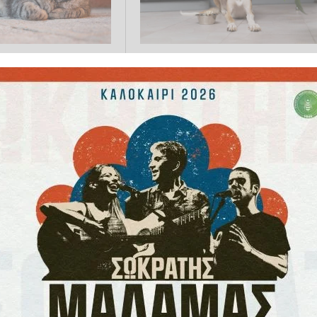
τρώει μια
Οι 5 πιο επικίνδυνες τροφές γι
τα και τι
τους σκύλους
ι
4.2026 15:59
PET WORLD
01.04.2026 15:10
ς ούτε τα τηγανητά:
Πάνω από 6.000 πρόσφυγες α
πιο επικίνδυνη
το Νότιο Σουδάν φεύγουν από