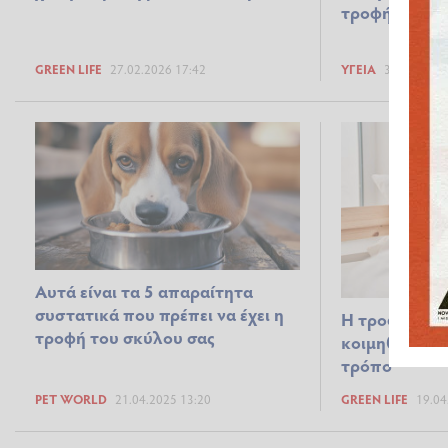
τροφή για τη
GREEN LIFE
27.02.2026 17:42
ΥΓΕΊΑ
30.08.2025
Αυτά είναι τα 5 απαραίτητα
συστατικά που πρέπει να έχει η
Η τροφή που 
τροφή του σκύλου σας
κοιμηθείτε β
τρόπο
PET WORLD
21.04.2025 13:20
GREEN LIFE
19.04