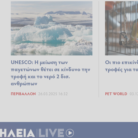
UNESCO: Η μείωση των
Οι πιο επικί
παγετώνων θέτει σε κίνδυνο την
τροφές για τ
τροφή και το νερό 2 δισ.
ανθρώπων
ΠΕΡΙΒΆΛΛΟΝ
26.03.2025 16:32
PET WORLD
03.1