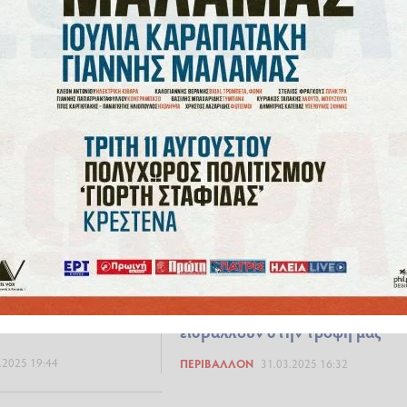
ν καρδιά
καταυλισμό στην Κένυα λόγω
έλλειψης τροφής
 14:58
ΚΌΣΜΟΣ
29.08.2025 07:12
θα σας βοηθήσει να
Από τα χωράφια, στο τραπέζι κ
αθιά, με φυσικό
στο σώμα μας: Πώς τα πλαστικ
εισβάλλουν στην τροφή μας
.2025 19:44
ΠΕΡΙΒΆΛΛΟΝ
31.03.2025 16:32