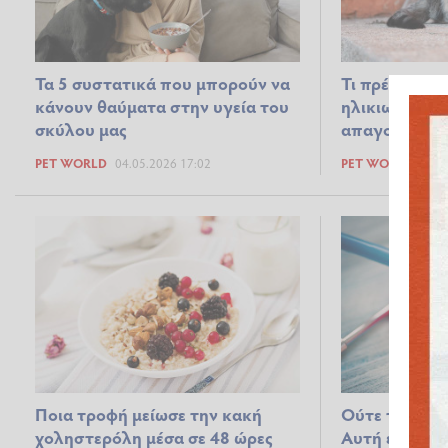
Τα 5 συστατικά που μπορούν να
Τι πρέπει να 
κάνουν θαύματα στην υγεία του
ηλικιωμένη γά
σκύλου μας
απαγορεύετα
PET WORLD
04.05.2026 17:02
PET WORLD
23.0
Ποια τροφή μείωσε την κακή
Ούτε το κρέα
χοληστερόλη μέσα σε 48 ώρες
Αυτή είναι η 