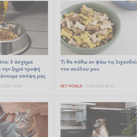
άτα: 5 άσχημα
Τι θα πάθω αν φάω τις λιχουδιέ
 την ξηρά τροφή
του σκύλου μου
βάνουμε υπόψη μας
5.2026 19:09
PET WORLD
19.05.2026 20:45