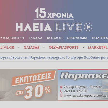
Α
ΠΟΛΙΤΙΚΑ
ΑΥΤΟΔΙΟΙΚΗΣΗ
ΕΛΛΑΔΑ
ΚΟΣΜΟΣ
ΟΙΚΟΝ
ΚΑΙΡΟΣ
ΑΥΤΟΔΙΟΙΚΗΣΗ
ΕΛΛΑΔΑ
ΚΟΣΜΟΣ
ΟΙΚΟΝΟΜΙΑ
ΠΟΛΙΤΙΣ
ALIVE.GR
GAIA365
OLYMPIASPORTS
MARKETPL
ογεννήτρια στις πληγείσες περιοχές»: Το μήνυμα Χαρδαλιά μετ