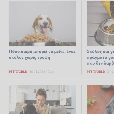
Πόσο καιρό μπορεί να μείνει ένας
Σκύλος και γ
σκύλος χωρίς τροφή
πράγματα για
που δεν λαμ
PET WORLD
26.05.2026 19:36
PET WORLD
21.0