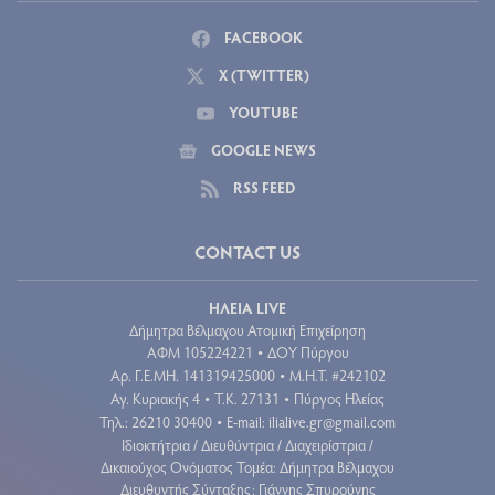
FACEBOOK
X (TWITTER)
YOUTUBE
GOOGLE NEWS
RSS FEED
CONTACT US
ΗΛΕΙΑ LIVE
Δήμητρα Βέλμαχου Ατομική Επιχείρηση
ΑΦΜ 105224221
ΔΟΥ Πύργου
•
Aρ. Γ.Ε.ΜΗ. 141319425000
Μ.Η.Τ. #242102
•
Αγ. Κυριακής 4
Τ.Κ. 27131
Πύργος Ηλείας
•
•
Τηλ.: 26210 30400
E-mail:
ilialive.gr@gmail.com
•
Ιδιοκτήτρια / Διευθύντρια / Διαχειρίστρια /
Δικαιούχος Ονόματος Τομέα: Δήμητρα Βέλμαχου
Διευθυντής Σύνταξης: Γιάννης Σπυρούνης