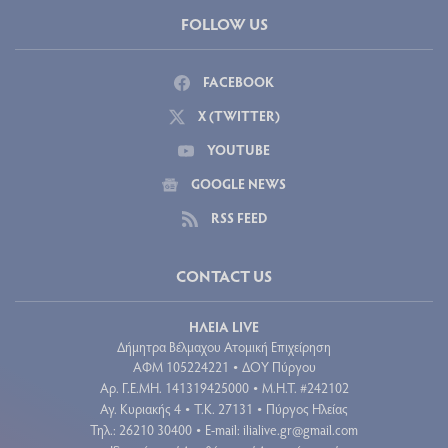
FOLLOW US
FACEBOOK
X (TWITTER)
YOUTUBE
GOOGLE NEWS
RSS FEED
CONTACT US
ΗΛΕΙΑ LIVE
Δήμητρα Βέλμαχου Ατομική Επιχείρηση
ΑΦΜ 105224221
ΔΟΥ Πύργου
•
Aρ. Γ.Ε.ΜΗ. 141319425000
Μ.Η.Τ. #242102
•
Αγ. Κυριακής 4
Τ.Κ. 27131
Πύργος Ηλείας
•
•
Τηλ.: 26210 30400
E-mail:
ilialive.gr@gmail.com
•