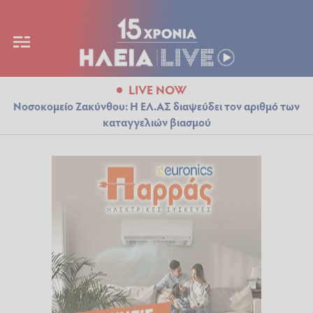
LIVE NOW
Νοσοκομείο Ζακύνθου: Η ΕΛ.ΑΣ διαψεύδει τον αριθμό των
καταγγελιών βιασμού