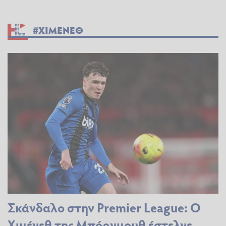
#ΧΙΜΕΝΕΘ
Σκάνδαλο στην Premier League: Ο
Χιμένεθ της Μπόρνμουθ έστελνε