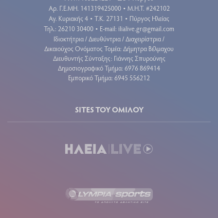
Aρ. Γ.Ε.ΜΗ. 141319425000
Μ.Η.Τ. #242102
•
Αγ. Κυριακής 4
Τ.Κ. 27131
Πύργος Ηλείας
•
•
Τηλ.: 26210 30400
E-mail:
ilialive.gr@gmail.com
•
Ιδιοκτήτρια / Διευθύντρια / Διαχειρίστρια /
Δικαιούχος Ονόματος Τομέα: Δήμητρα Βέλμαχου
Διευθυντής Σύνταξης: Γιάννης Σπυρούνης
Δημοσιογραφικό Τμήμα: 6976 869414
Εμπορικό Τμήμα: 6945 556212
SITES ΤΟΥ ΟΜΙΛΟΥ