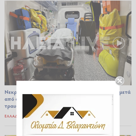
Νεκρός 17χρονος στο Λουτράκι από μαχαιριές, μετά
από συμπλοκή, τα ξημερώματα - Ενας βαριά
τραυματίας
ΕΛΛΆΔΑ
27.02.2026 10:06