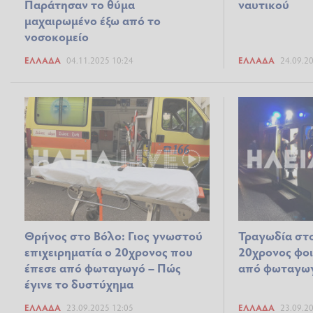
Παράτησαν το θύμα
ναυτικού
μαχαιρωμένο έξω από το
νοσοκομείο
ΕΛΛΆΔΑ
04.11.2025 10:24
ΕΛΛΆΔΑ
24.09.2
Θρήνος στο Βόλο: Γιος γνωστού
Τραγωδία στο
επιχειρηματία ο 20χρονος που
20χρονος φοι
έπεσε από φωταγωγό – Πώς
από φωταγω
έγινε το δυστύχημα
ΕΛΛΆΔΑ
23.09.2025 12:05
ΕΛΛΆΔΑ
23.09.2