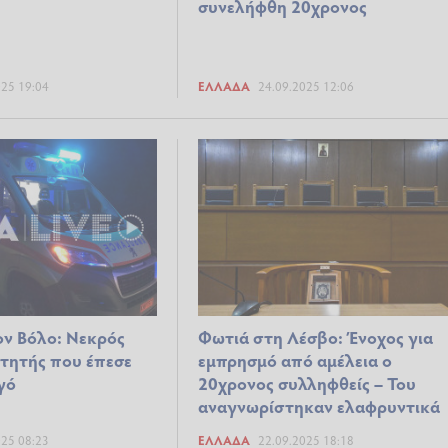
συνελήφθη 20χρονος
025 19:04
ΕΛΛΆΔΑ
24.09.2025 12:06
ν Βόλο: Νεκρός
Φωτιά στη Λέσβο: Ένοχος για
τητής που έπεσε
εμπρησμό από αμέλεια ο
γό
20χρονος συλληφθείς – Του
αναγνωρίστηκαν ελαφρυντικά
025 08:23
ΕΛΛΆΔΑ
22.09.2025 18:18