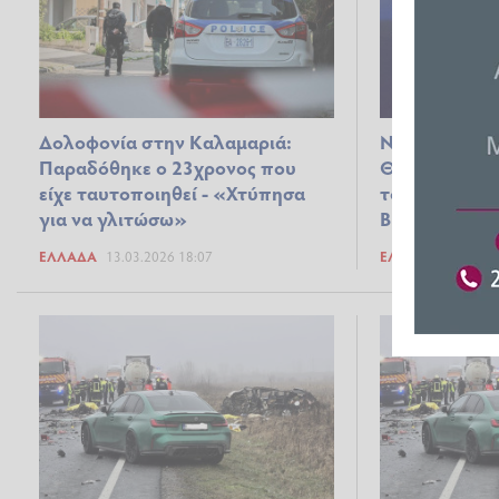
Δολοφονία στην Καλαμαριά:
Νεκρός 20χρ
Παραδόθηκε ο 23χρονος που
Θεσσαλονίκη,
είχε ταυτοποιηθεί - «Χτύπησα
τον μαχαίρωσ
για να γλιτώσω»
Βίντεο ντοκο
ΕΛΛΆΔΑ
13.03.2026 18:07
ΕΛΛΆΔΑ
13.03.2