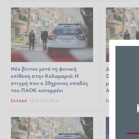
Νέο βίντεο μετά τη φονική
Δολοφονία ο
επίθεση στην Καλαμαριά: Η
Στον εισαγγε
στιγμή που ο 20χρονος οπαδός
μαχαίρωσε το
του ΠΑΟΚ καταρρέει
Αναζητούνται
ΕΛΛΆΔΑ
16.03.2026 09:34
ΕΛΛΆΔΑ
14.03.2