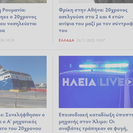
 Ρουμανία:
Φρίκη στην Αθήνα: 20χρονος
κε ο 20χρονος
ασελγούσε στα 2 και 4 ετών
ου νοσηλεύεται
ανίψια του μαζί με τον σύντρο
ρα
του
026 10:24
ΕΛΛΆΔΑ
26.11.2025 14:07
ios: Συνελήφθησαν ο
Επεισοδιακή καταδίωξη ύποπτ
 ο Α’ μηχανικός
μηχανής στον Άλιμο: Οι
ατο του 20χρονου
αναβάτες τράπηκαν σε φυγή,