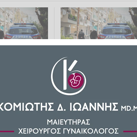
παδού του ΠΑΟΚ:
Συνελήφθη ο 23χρονος που
λέα ο 23χρονος που
ταυτοποιήθηκε για τη
ν 20χρονο -
δολοφονία του 20χρονου στην
 άλλα δύο άτομα
Καλαμαριά
026 09:24
ΕΛΛΆΔΑ
13.03.2026 20:16