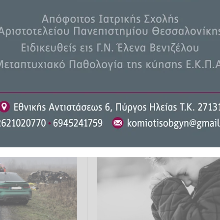
ονος στη
Παρέα ατόμων μαχαίρωσε
 τον κυνήγησαν και
20χρονο με νυστέρι στο
αν στην πλάτη -
Λουτράκι, αναζητούνται οι
υμέντο (upd)
δράστες
026 08:23
ΕΛΛΆΔΑ
12.03.2026 14:18