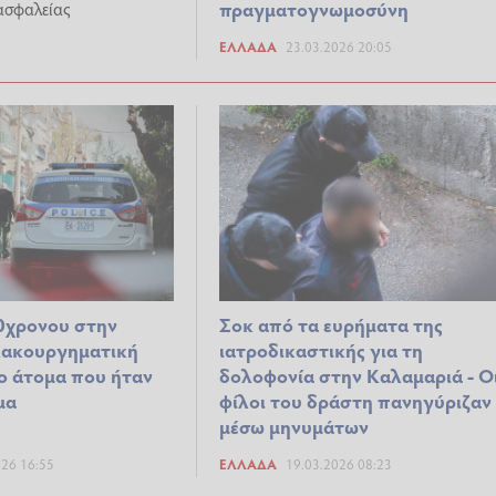
πραγματογνωμοσύνη
 ασφαλείας
ΕΛΛΆΔΑ
23.03.2026 20:05
0χρονου στην
Σοκ από τα ευρήματα της
Κακουργηματική
ιατροδικαστικής για τη
ο άτομα που ήταν
δολοφονία στην Καλαμαριά - Ο
μα
φίλοι του δράστη πανηγύριζαν
μέσω μηνυμάτων
026 16:55
ΕΛΛΆΔΑ
19.03.2026 08:23