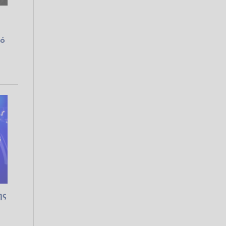
φό
ης