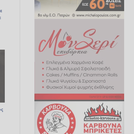
ε
ε
ος