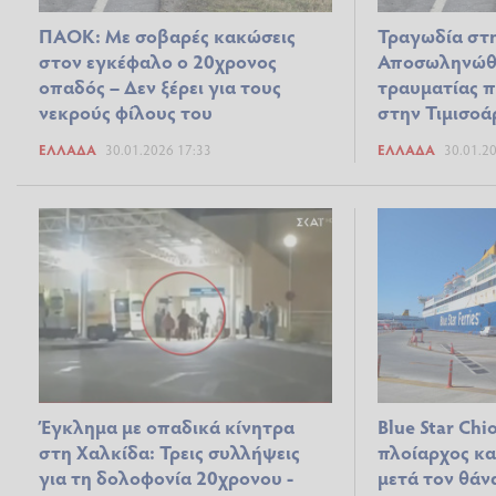
ΠΑΟΚ: Με σοβαρές κακώσεις
Τραγωδία στη
στον εγκέφαλο ο 20χρονος
Αποσωληνώθη
οπαδός – Δεν ξέρει για τους
τραυματίας π
νεκρούς φίλους του
στην Τιμισοά
ΕΛΛΆΔΑ
30.01.2026 17:33
ΕΛΛΆΔΑ
30.01.2
Έγκλημα με οπαδικά κίνητρα
Blue Star Ch
στη Χαλκίδα: Τρεις συλλήψεις
πλοίαρχος και
για τη δολοφονία 20χρονου -
μετά τον θάν