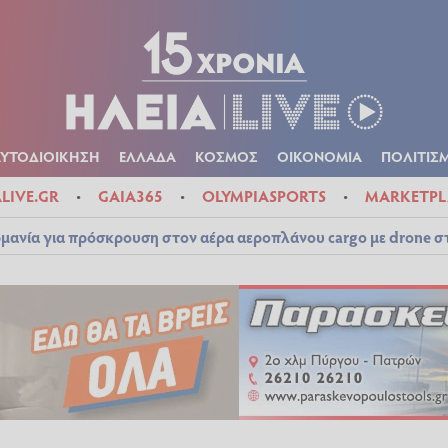
Α
ΠΟΛΙΤΙΚΑ
ΑΥΤΟΔΙΟΙΚΗΣΗ
ΕΛΛΑΔΑ
ΚΟΣΜΟΣ
ΟΙΚΟΝ
ΚΑΙΡΟΣ
ΑΥΤΟΔΙΟΙΚΗΣΗ
ΕΛΛΑΔΑ
ΚΟΣΜΟΣ
ΟΙΚΟΝΟΜΙΑ
ΠΟΛΙΤΙΣ
ALIVE.GR
GAIA365
OLYMPIASPORTS
MARKETPL
μανία για πρόσκρουση στον αέρα αεροπλάνου cargo με drone 