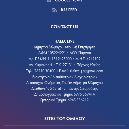
RSS FEED
CONTACT US
ΗΛΕΙΑ LIVE
Δήμητρα Βέλμαχου Ατομική Επιχείρηση
ΑΦΜ 105224221
ΔΟΥ Πύργου
•
Aρ. Γ.Ε.ΜΗ. 141319425000
Μ.Η.Τ. #242102
•
Αγ. Κυριακής 4
Τ.Κ. 27131
Πύργος Ηλείας
•
•
Τηλ.: 26210 30400
E-mail:
ilialive.gr@gmail.com
•
Ιδιοκτήτρια / Διευθύντρια / Διαχειρίστρια /
Δικαιούχος Ονόματος Τομέα: Δήμητρα Βέλμαχου
Διευθυντής Σύνταξης: Γιάννης Σπυρούνης
Δημοσιογραφικό Τμήμα: 6976 869414
Εμπορικό Τμήμα: 6945 556212
SITES ΤΟΥ ΟΜΙΛΟΥ