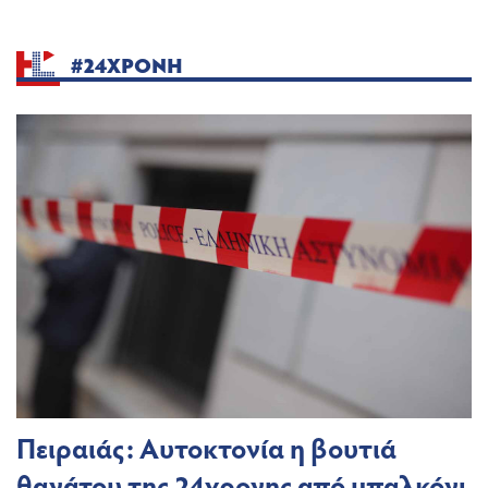
#24ΧΡΟΝΗ
Πειραιάς: Αυτοκτονία η βουτιά
θανάτου της 24χρονης από μπαλκόνι