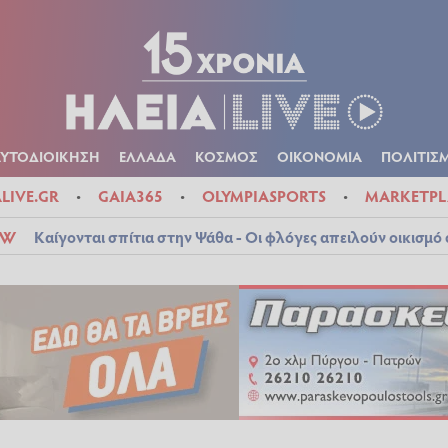
Α
ΠΟΛΙΤΙΚΑ
ΑΥΤΟΔΙΟΙΚΗΣΗ
ΕΛΛΑΔΑ
ΚΟΣΜΟΣ
ΟΙΚΟΝ
ΚΑΙΡΟΣ
ΑΥΤΟΔΙΟΙΚΗΣΗ
ΕΛΛΑΔΑ
ΚΟΣΜΟΣ
ΟΙΚΟΝΟΜΙΑ
ΠΟΛΙΤΙΣ
ALIVE.GR
GAIA365
OLYMPIASPORTS
MARKETPL
OW
Καίγονται σπίτια στην Ψάθα - Οι φλόγες απειλούν οικισμ