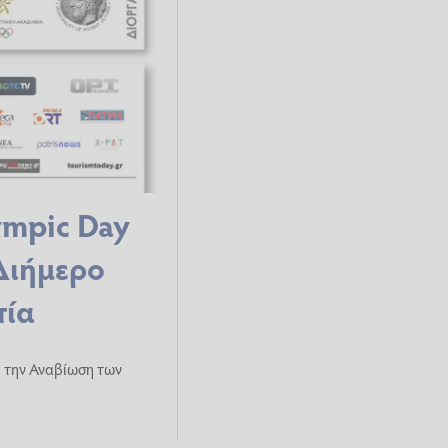
ympic Day
Διήμερο
πία
ό την Αναβίωση των