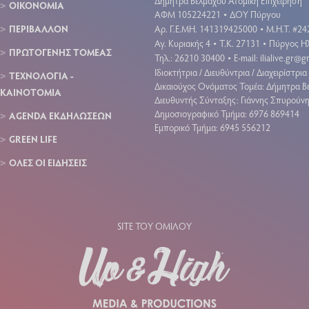
Δήμητρα Βέλμαχου Ατομική Επιχείρηση
ΟΙΚΟΝΟΜΙΑ
ΑΦΜ 105224221
ΔΟΥ Πύργου
•
ΠΕΡΙΒΑΛΛΟΝ
Aρ. Γ.Ε.ΜΗ. 141319425000
Μ.Η.Τ. #24
•
Αγ. Κυριακής 4
Τ.Κ. 27131
Πύργος Ηλ
•
•
ΠΡΩΤΟΓΕΝΗΣ ΤΟΜΕΑΣ
Τηλ.: 26210 30400
E-mail:
ilialive.gr@
•
Ιδιοκτήτρια / Διευθύντρια / Διαχειρίστρια 
ΤΕΧΝΟΛΟΓΙΑ -
Δικαιούχος Ονόματος Τομέα: Δήμητρα Β
ΚΑΙΝΟΤΟΜΙΑ
Διευθυντής Σύνταξης: Γιάννης Σπυρούν
Δημοσιογραφικό Τμήμα: 6976 869414
AGENDA ΕΚΔΗΛΩΣΕΩΝ
Εμπορικό Τμήμα: 6945 556212
GREEN LIFE
ΟΛΕΣ ΟΙ ΕΙΔΗΣΕΙΣ
SITE ΤΟΥ ΟΜΙΛΟΥ