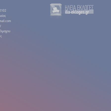
2102
είας
gmail.com
/
έλμαχου
ης