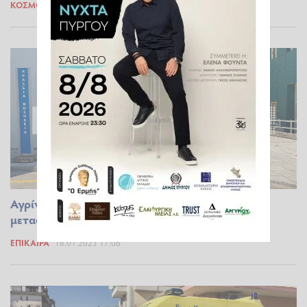
ΚΌΣΜΟΣ
31.01.2023 11:16
Αγρίνιο: Παράσυρση 5χρονης από αυτοκίνητο,
μεταφέρθηκε στο νοσοκομείο
ΕΠΊΚΑΙΡΑ
18.01.2023 17:06