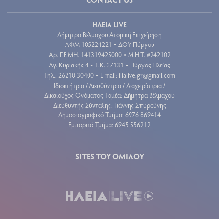
ΗΛΕΙΑ LIVE
Δήμητρα Βέλμαχου Ατομική Επιχείρηση
ΑΦΜ 105224221
ΔΟΥ Πύργου
•
Aρ. Γ.Ε.ΜΗ. 141319425000
Μ.Η.Τ. #242102
•
Αγ. Κυριακής 4
Τ.Κ. 27131
Πύργος Ηλείας
•
•
Τηλ.: 26210 30400
E-mail:
ilialive.gr@gmail.com
•
Ιδιοκτήτρια / Διευθύντρια / Διαχειρίστρια /
Δικαιούχος Ονόματος Τομέα: Δήμητρα Βέλμαχου
Διευθυντής Σύνταξης: Γιάννης Σπυρούνης
Δημοσιογραφικό Τμήμα: 6976 869414
Εμπορικό Τμήμα: 6945 556212
SITES ΤΟΥ ΟΜΙΛΟΥ