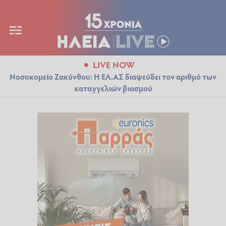
LIVE NOW
Νοσοκομείο Ζακύνθου: Η ΕΛ.ΑΣ διαψεύδει τον αριθμό των
καταγγελιών βιασμού