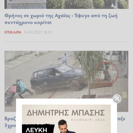
Θρήνος σε χωριό της Αχαΐας - Έφυγε από τη ζωή
πεντάχρονο κορίτσι
ΕΠΊΚΑΙΡΑ
14.02.2023 18:55
Βραζιλία: Μεθυσμένος οδηγός παρέσυρε και πέταξε
5χρονη μέσα σε τζαμαρία (video)