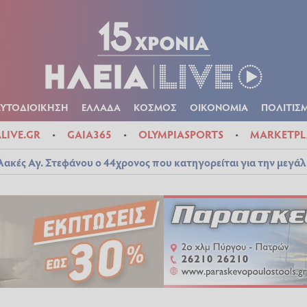
Α
ΠΟΛΙΤΙΚΑ
ΑΥΤΟΔΙΟΙΚΗΣΗ
ΕΛΛΑΔΑ
ΚΟΣΜΟΣ
ΟΙΚΟΝ
ΚΑΙΡΟΣ
ΑΥΤΟΔΙΟΙΚΗΣΗ
ΕΛΛΑΔΑ
ΚΟΣΜΟΣ
ΟΙΚΟΝΟΜΙΑ
ΠΟΛΙΤΙΣ
ALIVE.GR
GAIA365
OLYMPIASPORTS
MARKETPL
λακές Αγ. Στεφάνου ο 44χρονος που κατηγορείται για την μεγά