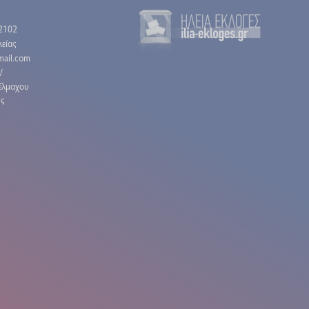
2102
είας
gmail.com
/
έλμαχου
ης