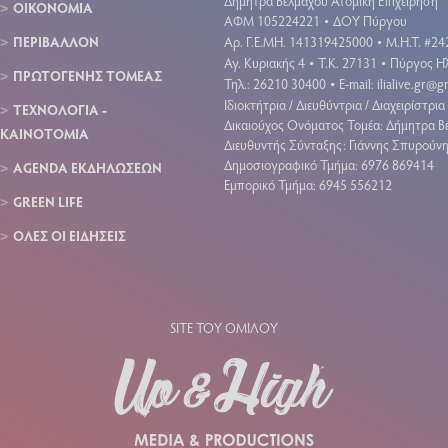
Δήμητρα Βέλμαχου Ατομική Επιχείρηση
ΟΙΚΟΝΟΜΙΑ
ΑΦΜ 105224221
ΔΟΥ Πύργου
•
ΠΕΡΙΒΑΛΛΟΝ
Aρ. Γ.Ε.ΜΗ. 141319425000
Μ.Η.Τ. #24
•
Αγ. Κυριακής 4
Τ.Κ. 27131
Πύργος Ηλ
•
•
ΠΡΩΤΟΓΕΝΗΣ ΤΟΜΕΑΣ
Τηλ.: 26210 30400
E-mail:
ilialive.gr@
•
Ιδιοκτήτρια / Διευθύντρια / Διαχειρίστρια 
ΤΕΧΝΟΛΟΓΙΑ -
Δικαιούχος Ονόματος Τομέα: Δήμητρα Β
ΚΑΙΝΟΤΟΜΙΑ
Διευθυντής Σύνταξης: Γιάννης Σπυρούν
Δημοσιογραφικό Τμήμα: 6976 869414
AGENDA ΕΚΔΗΛΩΣΕΩΝ
Εμπορικό Τμήμα: 6945 556212
GREEN LIFE
ΟΛΕΣ ΟΙ ΕΙΔΗΣΕΙΣ
SITE ΤΟΥ ΟΜΙΛΟΥ