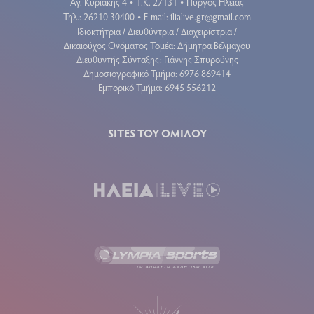
Αγ. Κυριακής 4
Τ.Κ. 27131
Πύργος Ηλείας
•
•
Τηλ.: 26210 30400
E-mail:
ilialive.gr@gmail.com
•
Ιδιοκτήτρια / Διευθύντρια / Διαχειρίστρια /
Δικαιούχος Ονόματος Τομέα: Δήμητρα Βέλμαχου
Διευθυντής Σύνταξης: Γιάννης Σπυρούνης
Δημοσιογραφικό Τμήμα: 6976 869414
Εμπορικό Τμήμα: 6945 556212
SITES ΤΟΥ ΟΜΙΛΟΥ