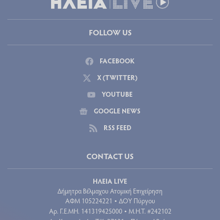
FOLLOW US
FACEBOOK
X (TWITTER)
YOUTUBE
GOOGLE NEWS
RSS FEED
CONTACT US
ΗΛΕΙΑ LIVE
Δήμητρα Βέλμαχου Ατομική Επιχείρηση
ΑΦΜ 105224221
ΔΟΥ Πύργου
•
Aρ. Γ.Ε.ΜΗ. 141319425000
Μ.Η.Τ. #242102
•