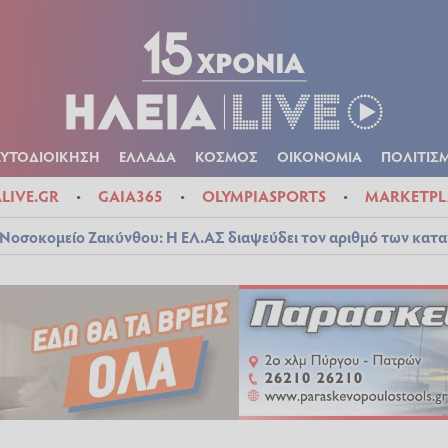
Α
ΠΟΛΙΤΙΚΑ
ΑΥΤΟΔΙΟΙΚΗΣΗ
ΕΛΛΑΔΑ
ΚΟΣΜΟΣ
ΟΙΚΟΝ
ΚΑΙΡΟΣ
ΑΥΤΟΔΙΟΙΚΗΣΗ
ΕΛΛΑΔΑ
ΚΟΣΜΟΣ
ΟΙΚΟΝΟΜΙΑ
ΠΟΛΙΤΙΣ
ALIVE.GR
GAIA365
OLYMPIASPORTS
MARKETPL
Νοσοκομείο Ζακύνθου: Η ΕΛ.ΑΣ διαψεύδει τον αριθμό των κατ