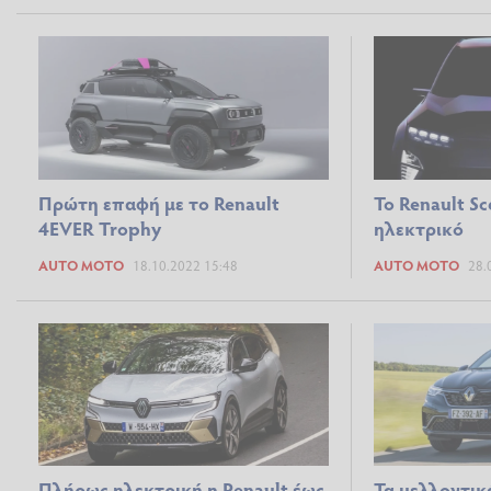
Πρώτη επαφή με το Renault
To Renault Sc
4EVER Trophy
ηλεκτρικό
AUTO MOTO
18.10.2022 15:48
AUTO MOTO
28.
Πλήρως ηλεκτρική η Renault έως
Τα μελλοντικ