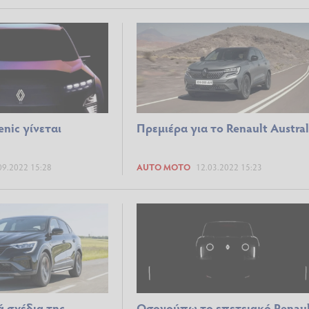
enic γίνεται
Πρεμιέρα για το Renault Austra
09.2022 15:28
AUTO MOTO
12.03.2022 15:23
ά σχέδια της
Οσονούπω το επετειακό Renau