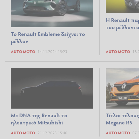
Η Renault πα
του μέλλοντο
To Renault Embleme δείχνει το
μέλλον
AUTO MOTO
14.11.2024 15:23
AUTO MOTO
18.
Mε DNA της Renault το
Τίτλοι τέλους
ηλεκτρικό Mitsubishi
Megane RS
AUTO MOTO
21.12.2023 15:40
AUTO MOTO
07.