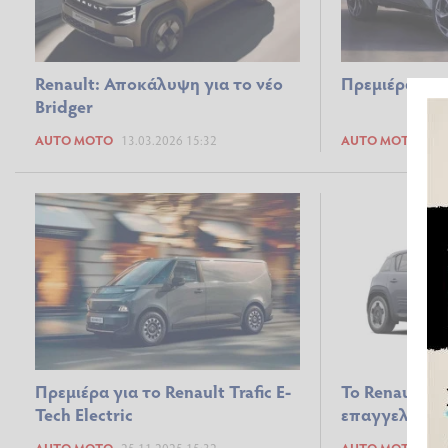
Renault: Αποκάλυψη για το νέο
Πρεμιέρα για 
Bridger
AUTO MOTO
13.03.2026 15:32
AUTO MOTO
17.
Πρεμιέρα για το Renault Trafic E-
To Renault 4 
Tech Electric
επαγγελματι
AUTO MOTO
25.11.2025 15:32
AUTO MOTO
25.