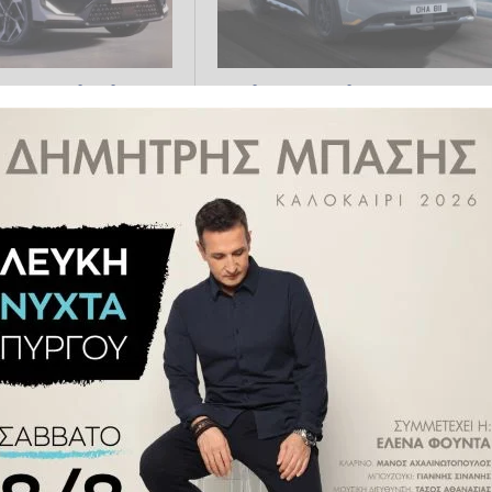
το Renault Filante
Ford και Renault ενώνουν
δυνάμεις
01.2026 15:40
AUTO MOTO
18.12.2025 15:39
E-Tech και
Η Renault σκέφτεται ένα
κό
«καυτό» Megane
10.2025 15:48
AUTO MOTO
19.09.2025 15:39