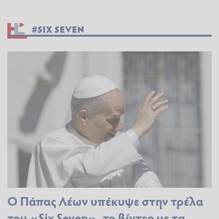
#SIX SEVEN
O Πάπας Λέων υπέκυψε στην τρέλα
του «Six Seven», το βίντεο με τα