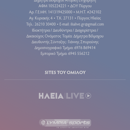
ΑΦΜ 105224221
ΔΟΥ Πύργου
•
Aρ. Γ.Ε.ΜΗ. 141319425000
Μ.Η.Τ. #242102
•
Αγ. Κυριακής 4
Τ.Κ. 27131
Πύργος Ηλείας
•
•
Τηλ.: 26210 30400
E-mail:
ilialive.gr@gmail.com
•
Ιδιοκτήτρια / Διευθύντρια / Διαχειρίστρια /
Δικαιούχος Ονόματος Τομέα: Δήμητρα Βέλμαχου
Διευθυντής Σύνταξης: Γιάννης Σπυρούνης
Δημοσιογραφικό Τμήμα: 6976 869414
Εμπορικό Τμήμα: 6945 556212
SITES ΤΟΥ ΟΜΙΛΟΥ