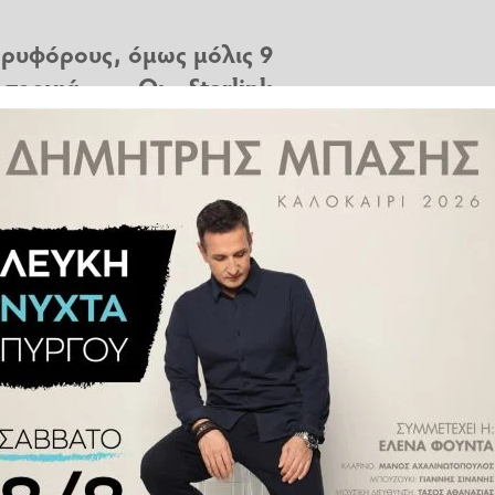
ορυφόρους, όμως μόλις 9
τροχιά – Οι Starlink
πάλι στην ατμόσφαιρα να
eX,
που θα χάσει έως και 40 από
εβδομάδα, λόγω γεωμαγνητικής
τόξευση δορυφόρων σε χαμηλή
 Κένεντι τη
Φλόριντα.
Το 80%
μάται ότι δεν θα φτάσουν στην
Πέμπτη υπέστησαν σημαντικό
κευή», ανακοίνωσε η SpaceX