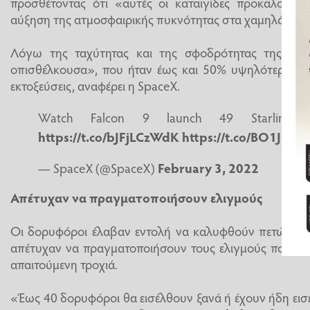
προσθέτοντας ότι «αυτές οι καταιγίδες προκαλούν 
αύξηση της ατμοσφαιρικής πυκνότητας στα χαμηλά υψό
Λόγω της ταχύτητας και της σφοδρότητας της κατα
οπισθέλκουσα», που ήταν έως και 50% υψηλότερη σε 
εκτοξεύσεις, αναφέρει η SpaceX.
Watch Falcon 9 launch 49 Starlink sa
https://t.co/bJFjLCzWdK
https://t.co/BO1JrHN
— SpaceX (@SpaceX)
February 3, 2022
Απέτυχαν να πραγματοποιήσουν ελιγμούς
Οι δορυφόροι έλαβαν εντολή να καλυφθούν πετώντα
απέτυχαν να πραγματοποιήσουν τους ελιγμούς που απ
απαιτούμενη τροχιά.
«Έως 40 δορυφόροι θα εισέλθουν ξανά ή έχουν ήδη εισ