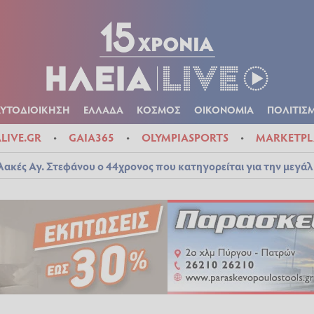
Α
ΠΟΛΙΤΙΚΑ
ΑΥΤΟΔΙΟΙΚΗΣΗ
ΕΛΛΑΔΑ
ΚΟΣΜΟΣ
ΟΙΚΟΝ
ΚΑΙΡΟΣ
ΑΥΤΟΔΙΟΙΚΗΣΗ
ΕΛΛΑΔΑ
ΚΟΣΜΟΣ
ΟΙΚΟΝΟΜΙΑ
ΠΟΛΙΤΙΣ
ALIVE.GR
GAIA365
OLYMPIASPORTS
MARKETPL
λακές Αγ. Στεφάνου ο 44χρονος που κατηγορείται για την μεγά