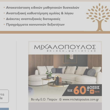
τα
le