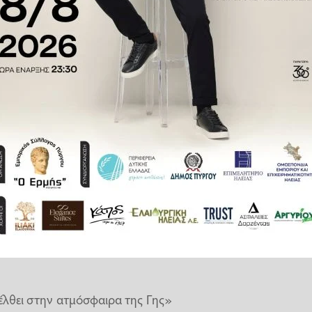
θέρμανση της ατμόσφαιρας και
μετρα ανάπτυξής μας».
ιγίδας υπήρξε «ατμοσφαιρική
σύγκριση με τις προηγούμενες
tellites to orbit →
zXR
ς ως «φύλλο χαρτιού». Ωστόσο
αιτούνταν για να φτάσουν στην
έλθει στην ατμόσφαιρα της Γης»