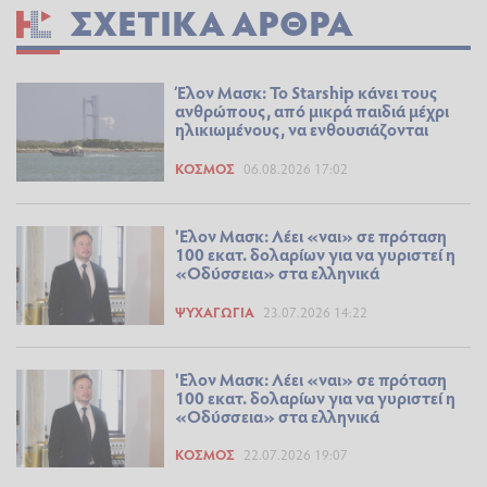
ΣΧΕΤΙΚΆ ΆΡΘΡΑ
Έλον Μασκ: Το Starship κάνει τους
ανθρώπους, από μικρά παιδιά μέχρι
ηλικιωμένους, να ενθουσιάζονται
ΚΌΣΜΟΣ
06.08.2026 17:02
'Ελον Μασκ: Λέει «ναι» σε πρόταση
100 εκατ. δολαρίων για να γυριστεί η
«Οδύσσεια» στα ελληνικά
ΨΥΧΑΓΩΓΊΑ
23.07.2026 14:22
'Ελον Μασκ: Λέει «ναι» σε πρόταση
100 εκατ. δολαρίων για να γυριστεί η
«Οδύσσεια» στα ελληνικά
ΚΌΣΜΟΣ
22.07.2026 19:07