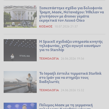
Ξεσκεπάστηκε σχέδιο για δολοφονία
Τραμπ, Μασκ, Νετανιάχου: Ήθελαν να
χτυπήσουν με drones γεμάτα
εκρηκτικά τον Λευκό Οίκο
ΚΌΣΜΟΣ
10.07.2026 21:37
H SpaceX σχεδιάζει υπηρεσία κινητής
τηλεφωνίας, χτίζει αγωγό καυσίμων
για το Starship
ΤΕΧΝΟΛΟΓΊΑ
26.06.2026 19:56
Το Ισραήλ έστειλε τερματικά Starlink
στο Ιράν για να στηρίξει τους
διαδηλωτές
ΤΕΧΝΟΛΟΓΊΑ
24.06.2026 15:32
Πόλεμος Μασκ με τη γερμανική
τηλεόραση: Καταθέτει μήνυση-