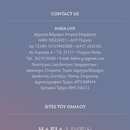
CONTACT US
ΗΛΕΙΑ LIVE
Δήμητρα Βέλμαχου Ατομική Επιχείρηση
ΑΦΜ 105224221
ΔΟΥ Πύργου
•
Aρ. Γ.Ε.ΜΗ. 141319425000
Μ.Η.Τ. #242102
•
Αγ. Κυριακής 4
Τ.Κ. 27131
Πύργος Ηλείας
•
•
Τηλ.: 26210 30400
E-mail:
ilialive.gr@gmail.com
•
Ιδιοκτήτρια / Διευθύντρια / Διαχειρίστρια /
Δικαιούχος Ονόματος Τομέα: Δήμητρα Βέλμαχου
Διευθυντής Σύνταξης: Γιάννης Σπυρούνης
Δημοσιογραφικό Τμήμα: 6976 869414
Εμπορικό Τμήμα: 6945 556212
SITES ΤΟΥ ΟΜΙΛΟΥ