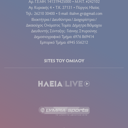
Aρ. Γ.Ε.ΜΗ. 141319425000
Μ.Η.Τ. #242102
•
Αγ. Κυριακής 4
Τ.Κ. 27131
Πύργος Ηλείας
•
•
Τηλ.: 26210 30400
E-mail:
ilialive.gr@gmail.com
•
Ιδιοκτήτρια / Διευθύντρια / Διαχειρίστρια /
Δικαιούχος Ονόματος Τομέα: Δήμητρα Βέλμαχου
Διευθυντής Σύνταξης: Γιάννης Σπυρούνης
Δημοσιογραφικό Τμήμα: 6976 869414
Εμπορικό Τμήμα: 6945 556212
SITES ΤΟΥ ΟΜΙΛΟΥ