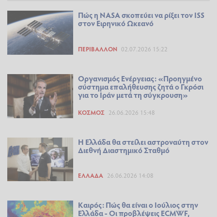
Πώς η NASA σκοπεύει να ρίξει τον ISS
στον Ειρηνικό Ωκεανό
ΠΕΡΙΒΆΛΛΟΝ
02.07.2026 15:22
Οργανισμός Ενέργειας: «Προηγμένο
σύστημα επαλήθευσης ζητά ο Γκρόσι
για το Ιράν μετά τη σύγκρουση»
ΚΌΣΜΟΣ
26.06.2026 15:48
Η Ελλάδα θα στείλει αστροναύτη στον
Διεθνή Διαστημικό Σταθμό
ΕΛΛΆΔΑ
26.06.2026 14:08
Καιρός: Πώς θα είναι ο Ιούλιος στην
Ελλάδα - Οι προβλέψεις ECMWF,