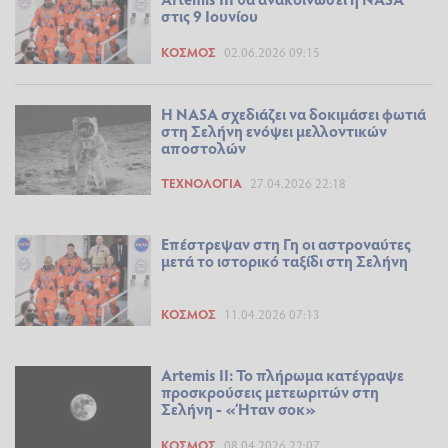
στις 9 Ιουνίου
ΚΌΣΜΟΣ
02.06.2026 09:15
Η NASA σχεδιάζει να δοκιμάσει φωτιά
στη Σελήνη ενόψει μελλοντικών
αποστολών
ΤΕΧΝΟΛΟΓΊΑ
27.04.2026 22:18
Επέστρεψαν στη Γη οι αστροναύτες
μετά το ιστορικό ταξίδι στη Σελήνη
ΚΌΣΜΟΣ
11.04.2026 07:13
Artemis II: Το πλήρωμα κατέγραψε
προσκρούσεις μετεωριτών στη
Σελήνη - «Ήταν σοκ»
ΚΌΣΜΟΣ
08.04.2026 22:07