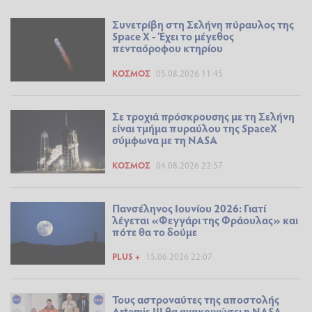
Συνετρίβη στη Σελήνη πύραυλος της
Space X - Έχει το μέγεθος
πενταόροφου κτηρίου
ΚΌΣΜΟΣ
05.08.2026 11:45
Σε τροχιά πρόσκρουσης με τη Σελήνη
είναι τμήμα πυραύλου της SpaceX
σύμφωνα με τη NASA
ΚΌΣΜΟΣ
04.08.2026 22:57
Πανσέληνος Ιουνίου 2026: Γιατί
λέγεται «Φεγγάρι της Φράουλας» και
πότε θα το δούμε
PLUS +
15.06.2026 22:07
Τους αστροναύτες της αποστολής
Artemis III θα ανακοινώσει η NASA