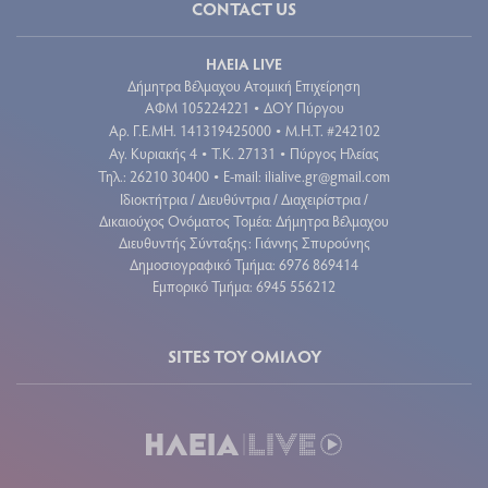
CONTACT US
ΗΛΕΙΑ LIVE
Δήμητρα Βέλμαχου Ατομική Επιχείρηση
ΑΦΜ 105224221
ΔΟΥ Πύργου
•
Aρ. Γ.Ε.ΜΗ. 141319425000
Μ.Η.Τ. #242102
•
Αγ. Κυριακής 4
Τ.Κ. 27131
Πύργος Ηλείας
•
•
Τηλ.: 26210 30400
E-mail:
ilialive.gr@gmail.com
•
Ιδιοκτήτρια / Διευθύντρια / Διαχειρίστρια /
Δικαιούχος Ονόματος Τομέα: Δήμητρα Βέλμαχου
Διευθυντής Σύνταξης: Γιάννης Σπυρούνης
Δημοσιογραφικό Τμήμα: 6976 869414
Εμπορικό Τμήμα: 6945 556212
SITES ΤΟΥ ΟΜΙΛΟΥ