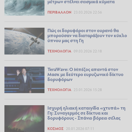
μέτρων στέλνει σεισμικά κύματα
ΠΕΡΙΒΆΛΛΟΝ
23.03.2026 22:56
Πώς οι δορυφόροι στον ουρανό θα
μπορούσαν να διαταράξουν τον κύκλο
ύπνου μας στη Γη
ΤΕΧΝΟΛΟΓΊΑ
09.03.2026 22:18
TeraWave: O Μπέζος απαντά στον
Μασκ με δεύτερο ευρυζωνικό δίκτυο
δορυφόρων
ΤΕΧΝΟΛΟΓΊΑ
23.01.2026 15:28
Ισχυρή ηλιακή καταιγίδα «χτυπά» τη
Γη: Συναγερμός σε δίκτυα και
δορυφόρους - Σπάνιο βόρειο σέλας
ΚΌΣΜΟΣ
20.01.2026 07:11