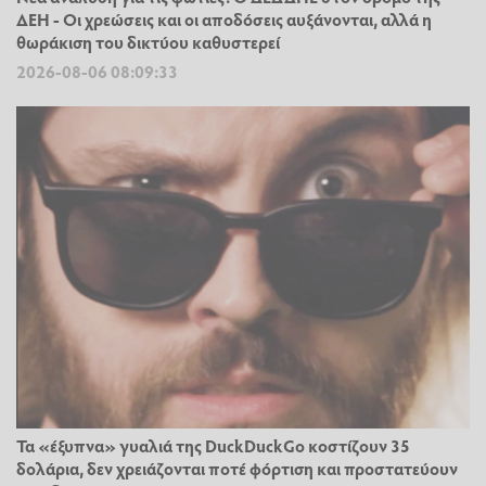
ΔΕΗ - Οι χρεώσεις και οι αποδόσεις αυξάνονται, αλλά η
θωράκιση του δικτύου καθυστερεί
2026-08-06 08:09:33
Τα «έξυπνα» γυαλιά της DuckDuckGo κοστίζουν 35
δολάρια, δεν χρειάζονται ποτέ φόρτιση και προστατεύουν