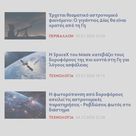
Έρχεται θεαματικό αστρονομικό
φαινόμενο: Ο γιγάντιος Δίας θα είναι
ορατός από τη Γη
ΠΕΡΙΒΆΛΛΟΝ
05.01.2026 22:59
Η SpaceX του Μασκ κατεβάζει τους
δορυφόρους της πιο κοντά στη Γη για
λόγους ασφάλειας
ΤΕΧΝΟΛΟΓΊΑ
03.01.2026 19:15
Η φωτορύπανση από δορυφόρους
απειλεί τις αστρονομικές
παρατηρήσεις - Ραβδώσεις φωτός στο
διάστημα
ΤΕΧΝΟΛΟΓΊΑ
04.12.2025 22:58