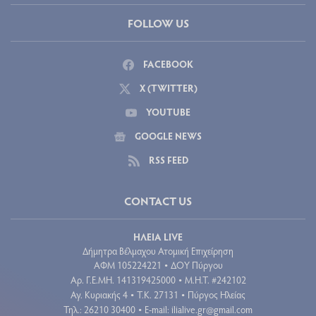
FOLLOW US
FACEBOOK
X (TWITTER)
YOUTUBE
GOOGLE NEWS
RSS FEED
CONTACT US
ΗΛΕΙΑ LIVE
Δήμητρα Βέλμαχου Ατομική Επιχείρηση
ΑΦΜ 105224221
ΔΟΥ Πύργου
•
Aρ. Γ.Ε.ΜΗ. 141319425000
Μ.Η.Τ. #242102
•
Αγ. Κυριακής 4
Τ.Κ. 27131
Πύργος Ηλείας
•
•
Τηλ.: 26210 30400
E-mail:
ilialive.gr@gmail.com
•