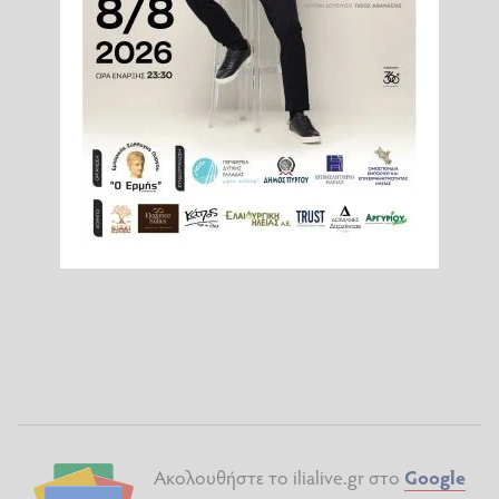
Ακολουθήστε το ilialive.gr στο
Google