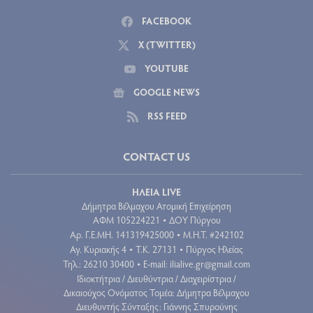
FACEBOOK
X (TWITTER)
YOUTUBE
GOOGLE NEWS
RSS FEED
CONTACT US
ΗΛΕΙΑ LIVE
Δήμητρα Βέλμαχου Ατομική Επιχείρηση
ΑΦΜ 105224221
ΔΟΥ Πύργου
•
Aρ. Γ.Ε.ΜΗ. 141319425000
Μ.Η.Τ. #242102
•
Αγ. Κυριακής 4
Τ.Κ. 27131
Πύργος Ηλείας
•
•
Τηλ.: 26210 30400
E-mail:
ilialive.gr@gmail.com
•
Ιδιοκτήτρια / Διευθύντρια / Διαχειρίστρια /
Δικαιούχος Ονόματος Τομέα: Δήμητρα Βέλμαχου
Διευθυντής Σύνταξης: Γιάννης Σπυρούνης