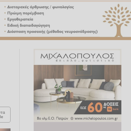
τα
le