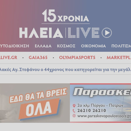
Α
ΠΟΛΙΤΙΚΑ
ΑΥΤΟΔΙΟΙΚΗΣΗ
ΕΛΛΑΔΑ
ΚΟΣΜΟΣ
ΟΙΚΟΝ
ΚΑΙΡΟΣ
ΑΥΤΟΔΙΟΙΚΗΣΗ
ΕΛΛΑΔΑ
ΚΟΣΜΟΣ
ΟΙΚΟΝΟΜΙΑ
ΠΟΛΙΤΙΣ
ALIVE.GR
GAIA365
OLYMPIASPORTS
MARKETPL
λακές Αγ. Στεφάνου ο 44χρονος που κατηγορείται για την μεγά