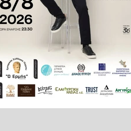
στές είναι περιβαλλοντικός.
ται μέσα στο κουτί, μειώνεται
στικού που απαιτείται για κάθε
 κατασκευαστές να μεταφέρουν
ι ότι σε μια παλέτα μπορούν να
σκευασία είναι πιο λεπτή. Αυτό
μα της διανομής.