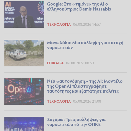
Google: Στο «τιμόνι» της AI ο
ελληνοκύπριος Demis Hassabis
ΤΕΧΝΟΛΟΓΊΑ
06.08.2026 14:57
Μανωλάδα: Μια σύλληψη για κατοχή
ναρκωτικών
ΕΠΊΚΑΙΡΑ
06.08.2026 08:53
Νέα «αυτονόμηση» της AI: Μοντέλο
της OpenAI πλαστογράφησε
ταυτότητες και εξαπάτησε πολίτες
ΤΕΧΝΟΛΟΓΊΑ
05.08.2026 21:08
Ζαχάρω: Τρεις συλλήψεις για
ναρκωτικά από την ΟΠΚΕ