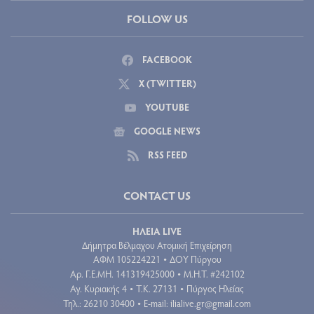
FOLLOW US
FACEBOOK
X (TWITTER)
YOUTUBE
GOOGLE NEWS
RSS FEED
CONTACT US
ΗΛΕΙΑ LIVE
Δήμητρα Βέλμαχου Ατομική Επιχείρηση
ΑΦΜ 105224221
ΔΟΥ Πύργου
•
Aρ. Γ.Ε.ΜΗ. 141319425000
Μ.Η.Τ. #242102
•
Αγ. Κυριακής 4
Τ.Κ. 27131
Πύργος Ηλείας
•
•
Τηλ.: 26210 30400
E-mail:
ilialive.gr@gmail.com
•