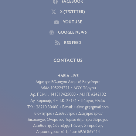
FACEBOOK
X (TWITTER)
YOUTUBE
GOOGLE NEWS
RSS FEED
CONTACT US
ΗΛΕΙΑ LIVE
Δήμητρα Βέλμαχου Ατομική Επιχείρηση
ΑΦΜ 105224221
ΔΟΥ Πύργου
•
Aρ. Γ.Ε.ΜΗ. 141319425000
Μ.Η.Τ. #242102
•
Αγ. Κυριακής 4
Τ.Κ. 27131
Πύργος Ηλείας
•
•
Τηλ.: 26210 30400
E-mail:
ilialive.gr@gmail.com
•
Ιδιοκτήτρια / Διευθύντρια / Διαχειρίστρια /
Δικαιούχος Ονόματος Τομέα: Δήμητρα Βέλμαχου
Διευθυντής Σύνταξης: Γιάννης Σπυρούνης
Δημοσιογραφικό Τμήμα: 6976 869414