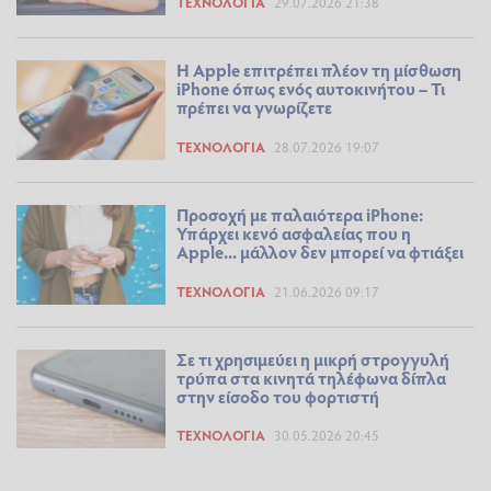
ΤΕΧΝΟΛΟΓΊΑ
29.07.2026 21:38
Η Apple επιτρέπει πλέον τη μίσθωση
iPhone όπως ενός αυτοκινήτου – Τι
πρέπει να γνωρίζετε
ΤΕΧΝΟΛΟΓΊΑ
28.07.2026 19:07
Προσοχή με παλαιότερα iPhone:
Υπάρχει κενό ασφαλείας που η
Apple... μάλλον δεν μπορεί να φτιάξει
ΤΕΧΝΟΛΟΓΊΑ
21.06.2026 09:17
Σε τι χρησιμεύει η μικρή στρογγυλή
τρύπα στα κινητά τηλέφωνα δίπλα
στην είσοδο του φορτιστή
ΤΕΧΝΟΛΟΓΊΑ
30.05.2026 20:45