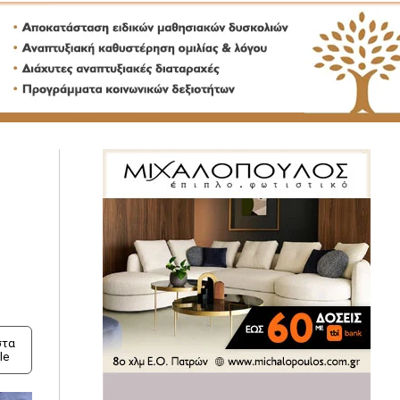
τα
le