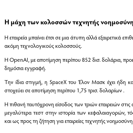
Η μάχη των κολοσσών τεχνητής νοημοσύν
Η εταιρεία μπαίνει έτσι σε μια άτυπη αλλά εξαιρετικά επι
ακόμη τεχνολογικούς κολοσσούς.
Η OpenAI, με αποτίμηση περίπου 852 δισ. δολάρια, προετ
δημόσια εγγραφή.
Την ίδια στιγμή, η SpaceX του Έλον Μασκ έχει ήδη κα
στοχεύει σε αποτίμηση περίπου 1,75 τρισ. δολαρίων .
H πιθανή ταυτόχρονη είσοδος των τριών εταιρειών στις 
μεγαλύτερα τεστ στην ιστορία των κεφαλαιαγορών, τ
και ως προς τη ζήτηση για εταιρείες τεχνητής νοημοσύνη