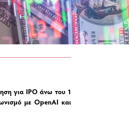
τηση για IPO άνω του 1
γωνισμό με OpenAI και