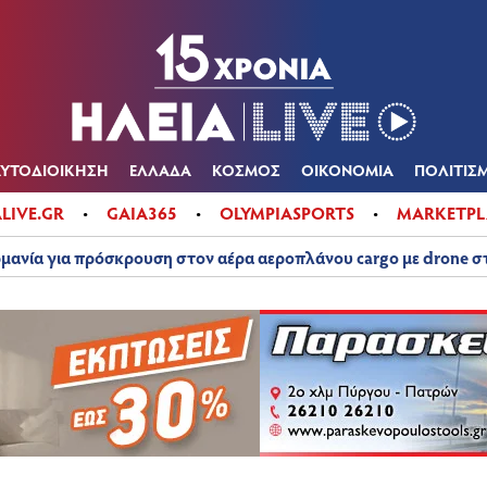
Α
ΠΟΛΙΤΙΚΑ
ΑΥΤΟΔΙΟΙΚΗΣΗ
ΕΛΛΑΔΑ
ΚΟΣΜΟΣ
ΟΙΚΟΝ
ΚΑΙΡΟΣ
ΑΥΤΟΔΙΟΙΚΗΣΗ
ΕΛΛΑΔΑ
ΚΟΣΜΟΣ
ΟΙΚΟΝΟΜΙΑ
ΠΟΛΙΤΙΣ
ALIVE.GR
GAIA365
OLYMPIASPORTS
MARKETPL
μανία για πρόσκρουση στον αέρα αεροπλάνου cargo με drone 