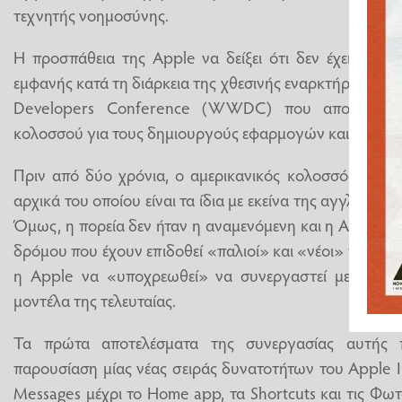
τεχνητής νοημοσύνης.
Η προσπάθεια της Apple να δείξει ότι δεν έχει μείν
εμφανής κατά τη διάρκεια της χθεσινής εναρκτήριας πα
Developers Conference (WWDC) που αποτελεί το
κολοσσού για τους δημιουργούς εφαρμογών και λύσεων 
Πριν από δύο χρόνια, ο αμερικανικός κολοσσός παρουσ
αρχικά του οποίου είναι τα ίδια με εκείνα της αγγλικής 
Όμως, η πορεία δεν ήταν η αναμενόμενη και η Apple 
δρόμου που έχουν επιδοθεί «παλιοί» και «νέοι» τεχνολ
η Apple να «υποχρεωθεί» να συνεργαστεί με τη Goo
μοντέλα της τελευταίας.
Τα πρώτα αποτελέσματα της συνεργασίας αυτής 
παρουσίαση μίας νέας σειράς δυνατοτήτων του Apple Int
Messages μέχρι το Home app, τα Shortcuts και τις Φωτογ