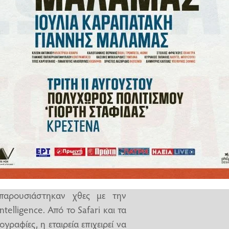
ει πίσω στη «μάχη» του ΑΙ ήταν
ρουσίασης στο φετινό Worldwide
 συνέδριο του αμερικανικού
για το οικοσύστημα της.
ίαζε το Apple Intelligence, τα
λέξης για την τεχνητή νοημοσύνη.
βρέθηκε αρκετά πίσω στον αγώνα
ογικοί κολοσσοί. Με αποτέλεσμα,
gle και να χρησιμοποιήσει τα
παρουσιάστηκαν χθες με την
elligence. Από το Safari και τα
ραφίες, η εταιρεία επιχειρεί να