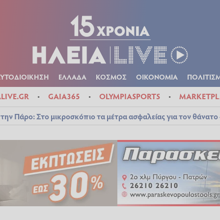
Α
ΠΟΛΙΤΙΚΑ
ΑΥΤΟΔΙΟΙΚΗΣΗ
ΕΛΛΑΔΑ
ΚΟΣΜΟΣ
ΟΙΚΟΝ
ΚΑΙΡΟΣ
ΑΥΤΟΔΙΟΙΚΗΣΗ
ΕΛΛΑΔΑ
ΚΟΣΜΟΣ
ΟΙΚΟΝΟΜΙΑ
ΠΟΛΙΤΙΣ
ALIVE.GR
GAIA365
OLYMPIASPORTS
MARKETPL
την Πάρο: Στο μικροσκόπιο τα μέτρα ασφαλείας για τον θάνατο 