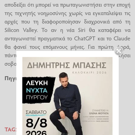
αποδείξει ότι μπορεί να πρωταγωνιστήσει στην εποχή
της τεχνητής νοημοσύνης χωρίς να εγκαταλείψει τις
αρχές που τη διαφοροποίησαν διαχρονικά από τη
Silicon Valley. Το αν η νέα Siri θα καταφέρει να
ανταγωνιστεί πραγματικά το ChatGPT και το Claude
θα φανεί τους επόμενους μήνες. Για πρώτη φορά,
πάντως, η Apple δείχνει αποφασισμένη να διεκδικήσει
σοβαρά μια θέση στην κορυφή της αγοράς AI.
Πηγή
:
in.gr
TAGS:
APPLE
SIRI
CHATGPT