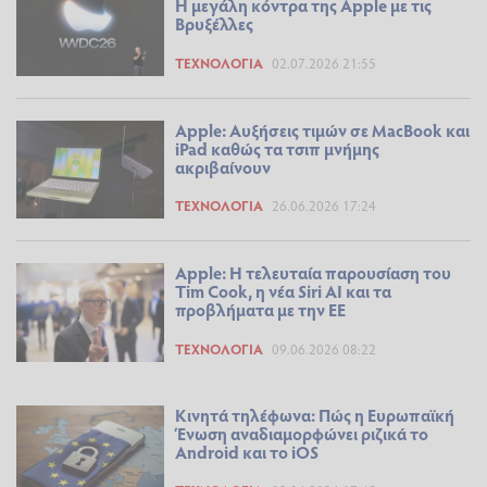
Η μεγάλη κόντρα της Apple με τις
Βρυξέλλες
ΤΕΧΝΟΛΟΓΊΑ
02.07.2026 21:55
Apple: Αυξήσεις τιμών σε MacBook και
iPad καθώς τα τσιπ μνήμης
ακριβαίνουν
ΤΕΧΝΟΛΟΓΊΑ
26.06.2026 17:24
Apple: H τελευταία παρουσίαση του
Tim Cook, η νέα Siri AI και τα
προβλήματα με την ΕΕ
ΤΕΧΝΟΛΟΓΊΑ
09.06.2026 08:22
Κινητά τηλέφωνα: Πώς η Ευρωπαϊκή
Ένωση αναδιαμορφώνει ριζικά το
Android και το iOS