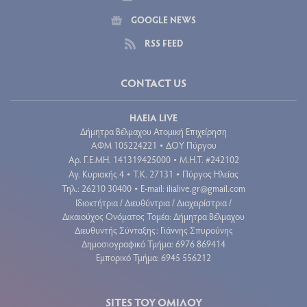
GOOGLE NEWS
RSS FEED
CONTACT US
ΗΛΕΙΑ LIVE
Δήμητρα Βέλμαχου Ατομική Επιχείρηση
ΑΦΜ 105224221
ΔΟΥ Πύργου
•
Aρ. Γ.Ε.ΜΗ. 141319425000
Μ.Η.Τ. #242102
•
Αγ. Κυριακής 4
Τ.Κ. 27131
Πύργος Ηλείας
•
•
Τηλ.: 26210 30400
E-mail:
ilialive.gr@gmail.com
•
Ιδιοκτήτρια / Διευθύντρια / Διαχειρίστρια /
Δικαιούχος Ονόματος Τομέα: Δήμητρα Βέλμαχου
Διευθυντής Σύνταξης: Γιάννης Σπυρούνης
Δημοσιογραφικό Τμήμα: 6976 869414
Εμπορικό Τμήμα: 6945 556212
SITES ΤΟΥ ΟΜΙΛΟΥ