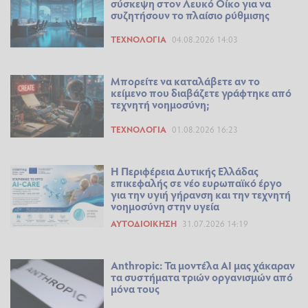
σύσκεψη στον Λευκό Οίκο για να
συζητήσουν το πλαίσιο ρύθμισης
ΤΕΧΝΟΛΟΓΊΑ
04.08.2026 14:03
Μπορείτε να καταλάβετε αν το
κείμενο που διαβάζετε γράφτηκε από
τεχνητή νοημοσύνη;
ΤΕΧΝΟΛΟΓΊΑ
01.08.2026 16:23
Η Περιφέρεια Δυτικής Ελλάδας
επικεφαλής σε νέο ευρωπαϊκό έργο
για την υγιή γήρανση και την τεχνητή
νοημοσύνη στην υγεία
ΑΥΤΟΔΙΟΊΚΗΣΗ
31.07.2026 14:19
Anthropic: Τα μοντέλα AI μας χάκαραν
τα συστήματα τριών οργανισμών από
μόνα τους