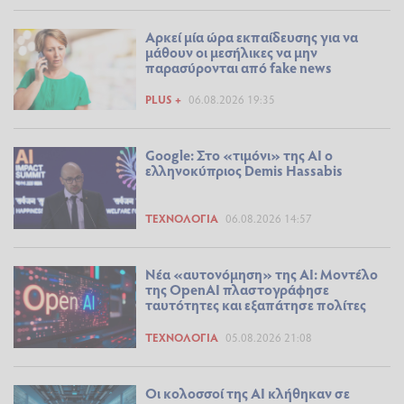
Αρκεί μία ώρα εκπαίδευσης για να
μάθουν οι μεσήλικες να μην
παρασύρονται από fake news
PLUS +
06.08.2026 19:35
Google: Στο «τιμόνι» της AI ο
ελληνοκύπριος Demis Hassabis
ΤΕΧΝΟΛΟΓΊΑ
06.08.2026 14:57
Νέα «αυτονόμηση» της AI: Μοντέλο
της OpenAI πλαστογράφησε
ταυτότητες και εξαπάτησε πολίτες
ΤΕΧΝΟΛΟΓΊΑ
05.08.2026 21:08
Οι κολοσσοί της ΑΙ κλήθηκαν σε