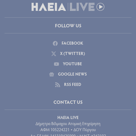
FOLLOW US
FACEBOOK
X (TWITTER)
YOUTUBE
GOOGLE NEWS
RSS FEED
CONTACT US
ΗΛΕΙΑ LIVE
Δήμητρα Βέλμαχου Ατομική Επιχείρηση
ΑΦΜ 105224221
ΔΟΥ Πύργου
•
Aρ. Γ.Ε.ΜΗ. 141319425000
Μ.Η.Τ. #242102