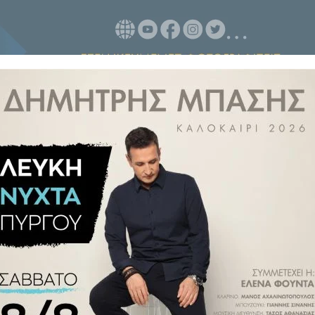
 σε Instagram, Facebook και του
ς Meta έχουν «κρασάρει».
 ότι υπάρχει πρόβλημα σύνδεσης
αποσυνδέονται συχνά από τους