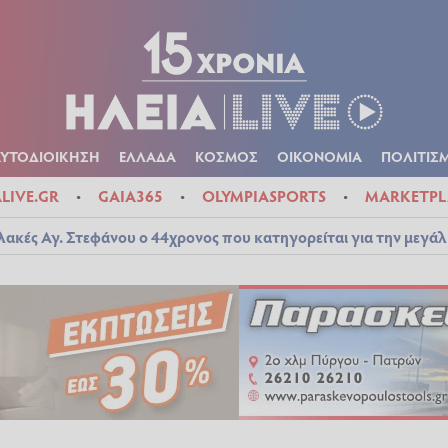
Α
ΠΟΛΙΤΙΚΑ
ΑΥΤΟΔΙΟΙΚΗΣΗ
ΕΛΛΑΔΑ
ΚΟΣΜΟΣ
ΟΙΚΟΝ
ΚΑΙΡΟΣ
ΑΥΤΟΔΙΟΙΚΗΣΗ
ΕΛΛΑΔΑ
ΚΟΣΜΟΣ
ΟΙΚΟΝΟΜΙΑ
ΠΟΛΙΤΙΣ
ALIVE.GR
GAIA365
OLYMPIASPORTS
MARKETPL
λακές Αγ. Στεφάνου ο 44χρονος που κατηγορείται για την μεγά