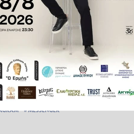
λογαριασμούς αναφέρουν ότι
 αναφορές για προβλήματα στις
ες, μεταξύ αυτών και η Ελλάδα.
TAGRAM
MESSENGER