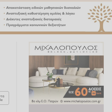
τα
le