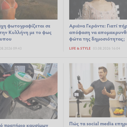
χη φωτογραφίζεται σε
Αριάνα Γκράντε: Γιατί πή
την Κυλλήνη με το φως
απόφαση να απομακρυνθε
ουπου
φώτα της δημοσιότητας;
08.2026 09:43
LIFE & STYLE
03.08.2026 16:04
Πώς τα social media επη
κό πρατήριο καυσίμων