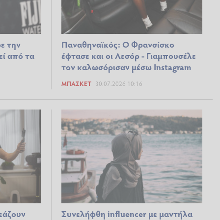
ρε την
Παναθηναϊκός: Ο Φρανσίσκο
ί από τα
έφτασε και οι Λεσόρ - Γιαμπουσέλε
τον καλωσόρισαν μέσω Instagram
ΜΠΆΣΚΕΤ
30.07.2026 10:16
ρεάζουν
Συνελήφθη influencer με μαντήλα