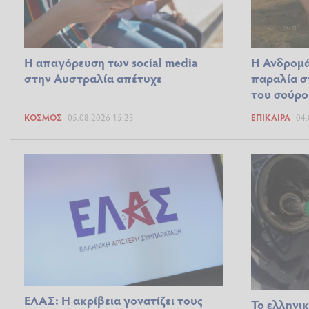
Η απαγόρευση των social media
Η Ανδρομά
στην Αυστραλία απέτυχε
παραλία σ
του σούρ
ΚΌΣΜΟΣ
05.08.2026 15:23
ΕΠΊΚΑΙΡΑ
04.
ΕΛΑΣ: Η ακρίβεια γονατίζει τους
Το ελληνι