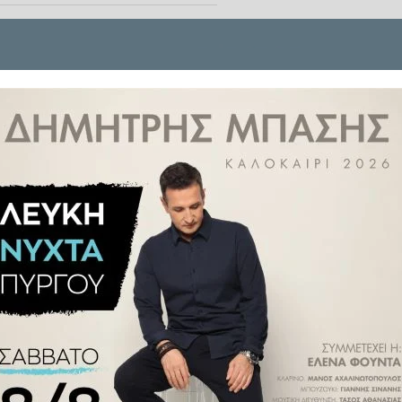
ος ελληνικός δορυφόρος που θα
ο οποίος εκτοξεύτηκε από το
ά οπτικούς μικροδορυφόρους