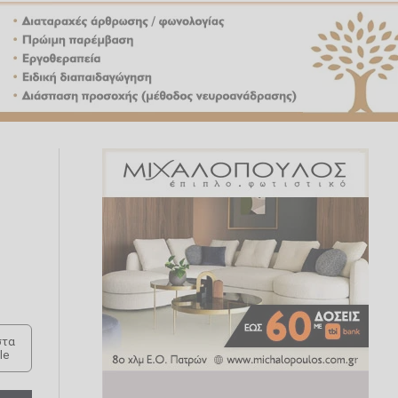
τα
le