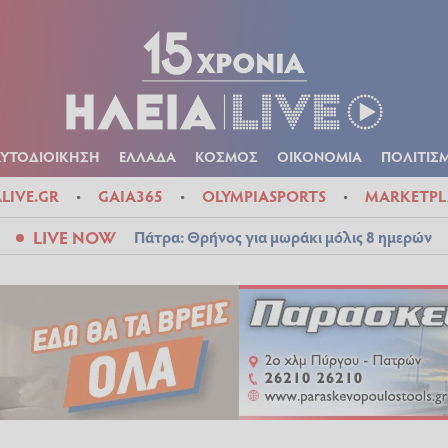
Α
ΠΟΛΙΤΙΚΑ
ΑΥΤΟΔΙΟΙΚΗΣΗ
ΕΛΛΑΔΑ
ΚΟΣΜΟΣ
ΟΙΚΟΝ
ΚΑΙΡΟΣ
ΑΥΤΟΔΙΟΙΚΗΣΗ
ΕΛΛΑΔΑ
ΚΟΣΜΟΣ
ΟΙΚΟΝΟΜΙΑ
ΠΟΛΙΤΙΣ
ALIVE.GR
GAIA365
OLYMPIASPORTS
MARKETPL
LIVE NOW
Πάτρα: Θρήνος για μωράκι μόλις 8 ημερών