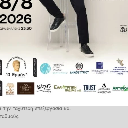
α η βρετανική εταιρεία Open
οδορυφόρων.
την επιχειρησιακή ικανότητα του
ριβαλλοντική παρακολούθηση, η
σία κρίσιμων υποδομών.
ήψης πολυφασματικών εικόνων
ρέποντας την παρακολούθηση
ομένων με τεχνητή νοημοσύνη,
 την ταχύτερη επεξεργασία και
σταθμούς.