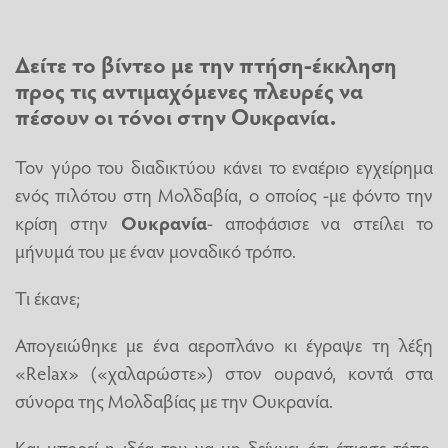
Δείτε το βίντεο με την πτήση-έκκληση
προς τις αντιμαχόμενες πλευρές να
πέσουν οι τόνοι στην
Ουκρανία
.
Τον γύρο του διαδικτύου κάνει το εναέριο εγχείρημα
ενός πιλότου στη Μολδαβία, ο οποίος -με φόντο την
κρίση στην
Ουκρανία
- αποφάσισε να στείλει το
μήνυμά του με έναν μοναδικό τρόπο.
Τι έκανε;
Απογειώθηκε με ένα αεροπλάνο κι έγραψε τη λέξη
«Relax» («χαλαρώστε») στον ουρανό, κοντά στα
σύνορα της Μολδαβίας με την Ουκρανία.
Και μπορεί η ιδέα του να μη δείχνει ότι έπιασε τόπο,