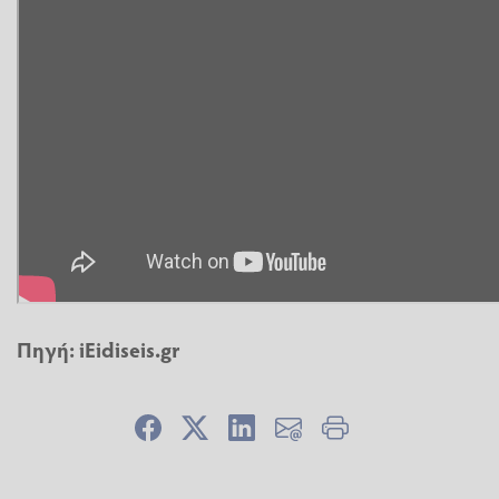
Πηγή: iEidiseis.gr