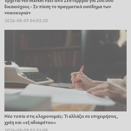
Έρχεται νέο Market Pass από Σεπτέμβριο για 200.000
δικαιούχους - Σε πίεση το πραγματικό εισόδημα των
νοικοκυριών
2026-08-09 04:02:20
Νέο τοπίο στις κληρονομιές: Τι αλλάζει σε επιχειρήσεις,
χρέη και «εξ αδιαιρέτου»
2026-08-09 03:55:08