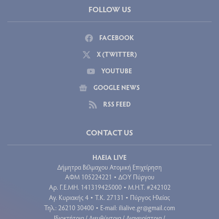
FOLLOW US
FACEBOOK
X (TWITTER)
YOUTUBE
GOOGLE NEWS
RSS FEED
CONTACT US
ΗΛΕΙΑ LIVE
Δήμητρα Βέλμαχου Ατομική Επιχείρηση
ΑΦΜ 105224221
ΔΟΥ Πύργου
•
Aρ. Γ.Ε.ΜΗ. 141319425000
Μ.Η.Τ. #242102
•
Αγ. Κυριακής 4
Τ.Κ. 27131
Πύργος Ηλείας
•
•
Τηλ.: 26210 30400
E-mail:
ilialive.gr@gmail.com
•
Ιδιοκτήτρια / Διευθύντρια / Διαχειρίστρια /