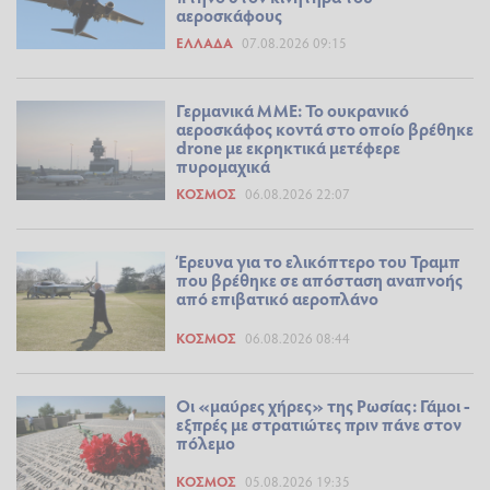
αεροσκάφους
ΕΛΛΆΔΑ
07.08.2026 09:15
Γερμανικά ΜΜΕ: Το ουκρανικό
αεροσκάφος κοντά στο οποίο βρέθηκε
drone με εκρηκτικά μετέφερε
πυρομαχικά
ΚΌΣΜΟΣ
06.08.2026 22:07
Έρευνα για το ελικόπτερο του Τραμπ
που βρέθηκε σε απόσταση αναπνοής
από επιβατικό αεροπλάνο
ΚΌΣΜΟΣ
06.08.2026 08:44
Οι «μαύρες χήρες» της Ρωσίας: Γάμοι -
εξπρές με στρατιώτες πριν πάνε στον
πόλεμο
ΚΌΣΜΟΣ
05.08.2026 19:35