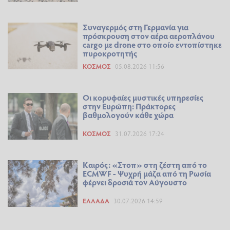
Συναγερμός στη Γερμανία για
πρόσκρουση στον αέρα αεροπλάνου
cargo με drone στο οποίο εντοπίστηκε
πυροκροτητής
ΚΌΣΜΟΣ
05.08.2026 11:56
Οι κορυφαίες μυστικές υπηρεσίες
στην Ευρώπη: Πράκτορες
βαθμολογούν κάθε χώρα
ΚΌΣΜΟΣ
31.07.2026 17:24
Καιρός: «Στοπ» στη ζέστη από το
ECMWF - Ψυχρή μάζα από τη Ρωσία
φέρνει δροσιά τον Αύγουστο
ΕΛΛΆΔΑ
30.07.2026 14:59