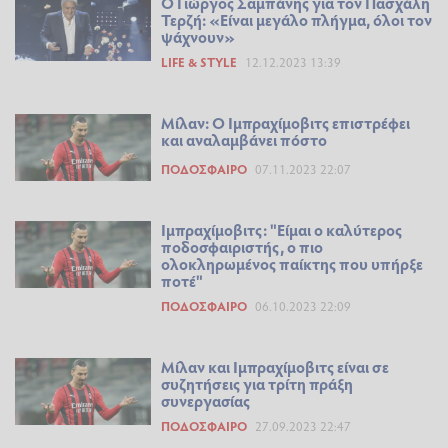
Ο Γιώργος Σαμπάνης για τον Πασχάλη
Τερζή: «Είναι μεγάλο πλήγμα, όλοι τον
ψάχνουν»
LIFE & STYLE
12.12.2023 13:39
Μίλαν: Ο Ιμπραχίμοβιτς επιστρέφει
και αναλαμβάνει πόστο
ΠΟΔΌΣΦΑΙΡΟ
07.11.2023 22:07
Ιμπραχίμοβιτς: "Είμαι ο καλύτερος
ποδοσφαιριστής, ο πιο
ολοκληρωμένος παίκτης που υπήρξε
ποτέ"
ΠΟΔΌΣΦΑΙΡΟ
06.10.2023 22:09
Μίλαν και Ιμπραχίμοβιτς είναι σε
συζητήσεις για τρίτη πράξη
συνεργασίας
ΠΟΔΌΣΦΑΙΡΟ
27.09.2023 22:47