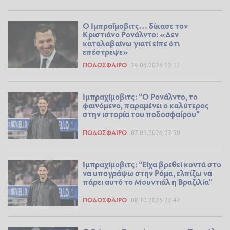
Ο Ιμπραΐμοβιτς… δίκασε τον
Κριστιάνο Ρονάλντο: «Δεν
καταλαβαίνω γιατί είπε ότι
επέστρεψε»
ΠΟΔΌΣΦΑΙΡΟ
24.06.2026 13:17
Iμπραχίμοβιτς: “Ο Ρονάλντο, το
φαινόμενο, παραμένει ο καλύτερος
στην ιστορία του ποδοσφαίρου”
ΠΟΔΌΣΦΑΙΡΟ
07.01.2026 22:50
Ιμπραχίμοβιτς: “Είχα βρεθεί κοντά στο
να υπογράψω στην Ρόμα, ελπίζω να
πάρει αυτό το Μουντιάλ η Βραζιλία”
ΠΟΔΌΣΦΑΙΡΟ
08.10.2025 22:47