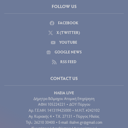
FOLLOW US
FACEBOOK
X (TWITTER)
YOUTUBE
GOOGLE NEWS
RSS FEED
CONTACT US
ΗΛΕΙΑ LIVE
Δήμητρα Βέλμαχου Ατομική Επιχείρηση
ΑΦΜ 105224221
ΔΟΥ Πύργου
•
Aρ. Γ.Ε.ΜΗ. 141319425000
Μ.Η.Τ. #242102
•
Αγ. Κυριακής 4
Τ.Κ. 27131
Πύργος Ηλείας
•
•
Τηλ.: 26210 30400
E-mail:
ilialive.gr@gmail.com
•