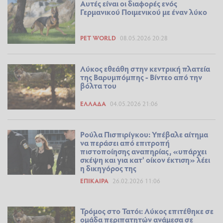
Αυτές είναι οι διαφορές ενός
Γερμανικού Ποιμενικού με έναν λύκο
PET WORLD
08.05.2026 20:28
Λύκος εθεάθη στην κεντρική πλατεία
της Βαρυμπόμπης - Βίντεο από την
βόλτα του
ΕΛΛΆΔΑ
04.05.2026 21:06
Ρούλα Πισπιρίγκου: Υπέβαλε αίτημα
να περάσει από επιτροπή
πιστοποίησης αναπηρίας, «υπάρχει
σκέψη και για κατ' οίκον έκτιση» λέει
η δικηγόρος της
ΕΠΊΚΑΙΡΑ
26.02.2026 11:06
Τρόμος στο Τατόι: Λύκος επιτέθηκε σε
ομάδα περιπατητών ανάμεσα σε