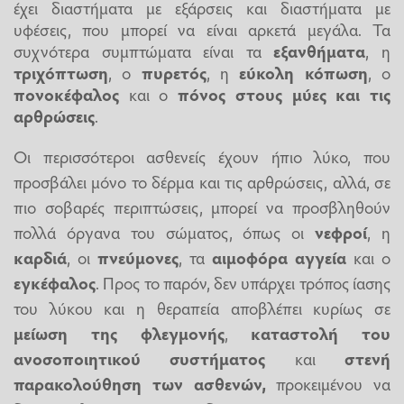
έχει διαστήματα με εξάρσεις και διαστήματα με
υφέσεις, που μπορεί να είναι αρκετά μεγάλα. Τα
συχνότερα συμπτώματα είναι τα
εξανθήματα
, η
τριχόπτωση
, ο
πυρετός
, η
εύκολη κόπωση
, ο
πονοκέφαλος
και ο
πόνος στους μύες και τις
αρθρώσεις
.
Οι περισσότεροι ασθενείς έχουν ήπιο λύκο, που
προσβάλει μόνο το δέρμα και τις αρθρώσεις, αλλά, σε
πιο σοβαρές περιπτώσεις, μπορεί να προσβληθούν
πολλά όργανα του σώματος, όπως οι
νεφροί
, η
καρδιά
, οι
πνεύμονες
, τα
αιμοφόρα αγγεία
και ο
εγκέφαλος
. Προς το παρόν, δεν υπάρχει τρόπος ίασης
του λύκου και η θεραπεία αποβλέπει κυρίως σε
μείωση της φλεγμονής
,
καταστολή του
ανοσοποιητικού συστήματος
και
στενή
παρακολούθηση των ασθενών,
προκειμένου να