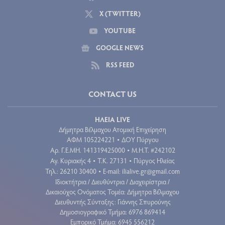
X (TWITTER)
YOUTUBE
GOOGLE NEWS
RSS FEED
CONTACT US
ΗΛΕΙΑ LIVE
Δήμητρα Βέλμαχου Ατομική Επιχείρηση
ΑΦΜ 105224221
ΔΟΥ Πύργου
•
Aρ. Γ.Ε.ΜΗ. 141319425000
Μ.Η.Τ. #242102
•
Αγ. Κυριακής 4
Τ.Κ. 27131
Πύργος Ηλείας
•
•
Τηλ.: 26210 30400
E-mail:
ilialive.gr@gmail.com
•
Ιδιοκτήτρια / Διευθύντρια / Διαχειρίστρια /
Δικαιούχος Ονόματος Τομέα: Δήμητρα Βέλμαχου
Διευθυντής Σύνταξης: Γιάννης Σπυρούνης
Δημοσιογραφικό Τμήμα: 6976 869414
Εμπορικό Τμήμα: 6945 556212