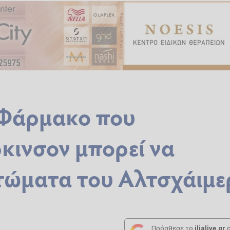
 Φάρμακο που
ρκινσον μπορεί να
τώματα του Αλτσχάιμε
Πρόσθεσε το
ilialive.gr
σ