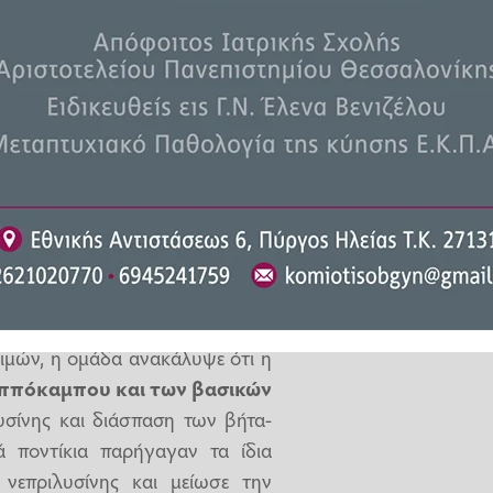
μνήμη
ς των ασθενών.
νεπριλυσίνη μπορεί να
διασπάσει
ύς
που συσσωρεύονται στον
υν τους νευρώνες στην πορεία.
κυκλοφορία του αίματος, έτσι οι
ήσουν το ένζυμο.
μών, η ομάδα ανακάλυψε ότι η
 ιππόκαμπου και των βασικών
υσίνης και διάσπαση των βήτα-
 ποντίκια παρήγαγαν τα ίδια
νεπριλυσίνης και μείωσε την