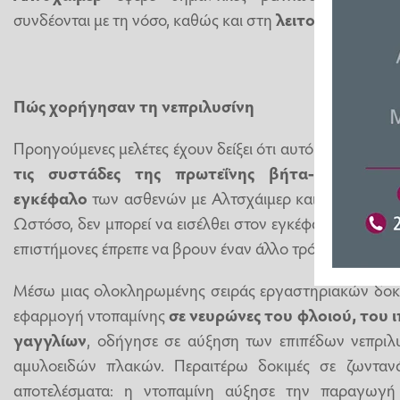
συνδέονται με τη νόσο, καθώς και στη
λειτουργία της 
Πώς χορήγησαν τη νεπριλυσίνη
Προηγούμενες μελέτες έχουν δείξει ότι αυτό το ένζυμο 
τις συστάδες της πρωτεΐνης βήτα-αμυλοειδο
εγκέφαλο
των ασθενών με Αλτσχάιμερ και καταστρέφο
Ωστόσο, δεν μπορεί να εισέλθει στον εγκέφαλο από την 
επιστήμονες έπρεπε να βρουν έναν άλλο τρόπο να χορηγ
Μέσω μιας ολοκληρωμένης σειράς εργαστηριακών δοκι
εφαρμογή ντοπαμίνης
σε νευρώνες του φλοιού, του
γαγγλίων
, οδήγησε σε αύξηση των επιπέδων νεπριλ
αμυλοειδών πλακών. Περαιτέρω δοκιμές σε ζωντανά
αποτελέσματα: η ντοπαμίνη αύξησε την παραγωγή 