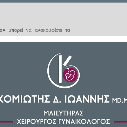
ον
μπορεί να ανακουφίσει τα
 σύμφωνα με νέα μελέτη.
δρομη ουσία της ντοπαμίνης- το
ιστική νόσο του Πάρκινσον.
τρέπεται σε
ντοπαμίνη,
έναν
αρίστησης και της επιβράβευσης
 είναι μια πάθηση στην οποία οι
ίνουν σταδιακά.
 Επιστήμης του Εγκεφάλου RIKEN
ης στον εγκέφαλο ποντικών με
ωματικά συμπτώματα
που