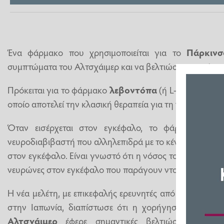
Ένα φάρμακο που χρησιμοποιείται για το
Πάρκινσ
συμπτώματα του Αλτσχάιμερ και να βελτιώσει τη μνήμη,
Πρόκειται για το φάρμακο
λεβοντόπα
(ή L-DOPA)- πρό
οποίο αποτελεί την κλασική θεραπεία για τη νευροεκφυλ
Όταν εισέρχεται στον εγκέφαλο, το φάρμακο μετα
νευροδιαβιβαστή που αλληλεπιδρά με το κέντρο της ευχ
στον εγκέφαλο. Είναι γνωστό ότι η νόσος του Πάρκινσον
νευρώνες στον εγκέφαλο που παράγουν ντοπαμίνη πεθα
Η νέα μελέτη, με επικεφαλής ερευνητές από το Κέντρο
στην Ιαπωνία, διαπίστωσε ότι η χορήγηση ντοπαμίν
Αλτσχάιμερ
έφερε σημαντικές βελτιώσεις στα
σ