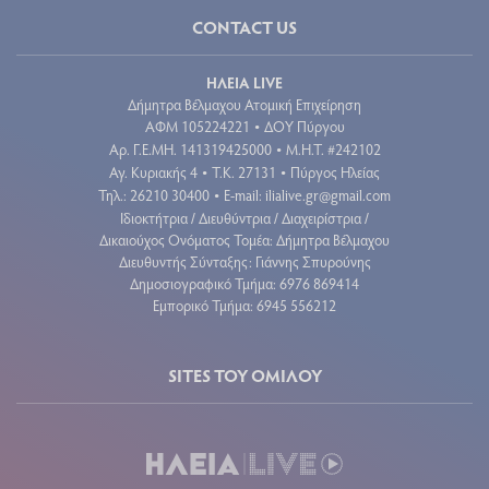
CONTACT US
ΗΛΕΙΑ LIVE
Δήμητρα Βέλμαχου Ατομική Επιχείρηση
ΑΦΜ 105224221
ΔΟΥ Πύργου
•
Aρ. Γ.Ε.ΜΗ. 141319425000
Μ.Η.Τ. #242102
•
Αγ. Κυριακής 4
Τ.Κ. 27131
Πύργος Ηλείας
•
•
Τηλ.: 26210 30400
E-mail:
ilialive.gr@gmail.com
•
Ιδιοκτήτρια / Διευθύντρια / Διαχειρίστρια /
Δικαιούχος Ονόματος Τομέα: Δήμητρα Βέλμαχου
Διευθυντής Σύνταξης: Γιάννης Σπυρούνης
Δημοσιογραφικό Τμήμα: 6976 869414
Εμπορικό Τμήμα: 6945 556212
SITES ΤΟΥ ΟΜΙΛΟΥ