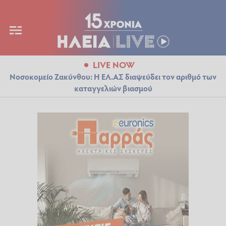
LIVE NOW
Νοσοκομείο Ζακύνθου: Η ΕΛ.ΑΣ διαψεύδει τον αριθμό των
καταγγελιών βιασμού