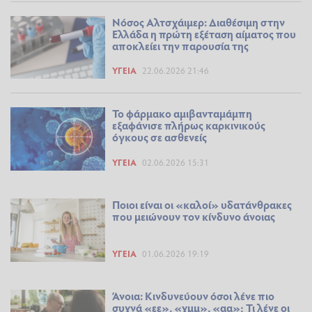
Νόσος Αλτσχάιμερ: Διαθέσιμη στην
Ελλάδα η πρώτη εξέταση αίματος που
αποκλείει την παρουσία της
ΥΓΕΊΑ
22.06.2026 21:46
Το φάρμακο αμιβανταμάμπη
εξαφάνισε πλήρως καρκινικούς
όγκους σε ασθενείς
ΥΓΕΊΑ
02.06.2026 15:31
Ποιοι είναι οι «καλοί» υδατάνθρακες
που μειώνουν τον κίνδυνο άνοιας
ΥΓΕΊΑ
01.06.2026 19:19
Άνοια: Κινδυνεύουν όσοι λένε πιο
συχνά «εε», «χμμ», «αα»; Τι λένε οι